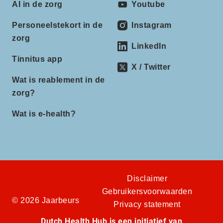
AI in de zorg
Youtube
Personeelstekort in de
Instagram
zorg
LinkedIn
Tinnitus app
X / Twitter
Wat is reablement in de
zorg?
Wat is e-health?
Disclaimer
Gebruikersvoorwaarden
© 2026 Jaarbeurs
Privacy statement
Dutch Health Hub is een initiatief van