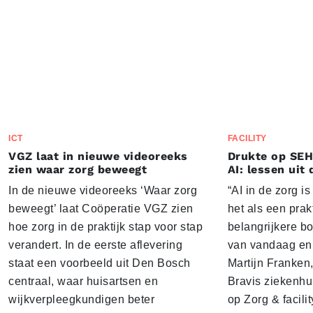
ICT
FACILITY
VGZ laat in nieuwe videoreeks
Drukte op SEH
zien waar zorg beweegt
AI: lessen uit 
In de nieuwe videoreeks ‘Waar zorg
“AI in de zorg i
beweegt’ laat Coöperatie VGZ zien
het als een prak
hoe zorg in de praktijk stap voor stap
belangrijkere b
verandert. In de eerste aflevering
van vandaag en 
staat een voorbeeld uit Den Bosch
Martijn Franken,
centraal, waar huisartsen en
Bravis ziekenhui
wijkverpleegkundigen beter
op Zorg & facili