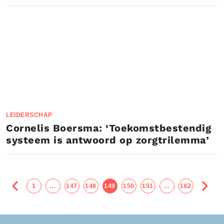
LEIDERSCHAP
Cornelis Boersma: ‘Toekomstbestendig
systeem is antwoord op zorgtrilemma’
1
…
147
148
149
150
151
…
162