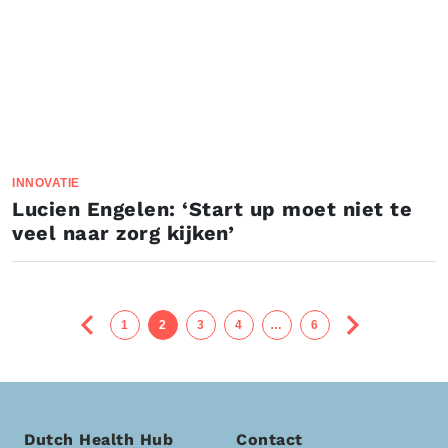
INNOVATIE
Lucien Engelen: ‘Start up moet niet te
veel naar zorg kijken’
1
2
3
4
…
6
Dutch Health Hub
Contact