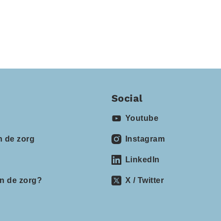
Social
Youtube
n de zorg
Instagram
LinkedIn
in de zorg?
X / Twitter