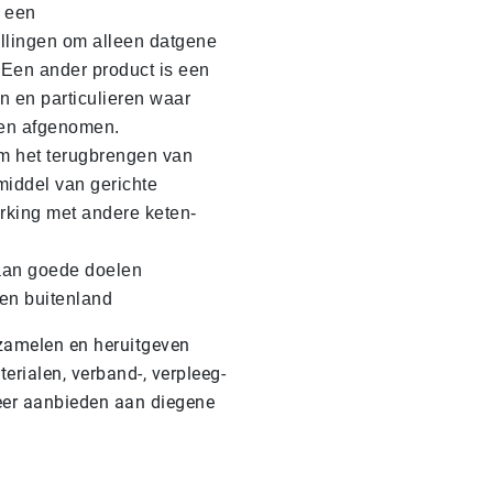
s een
llingen om alleen datgene
. Een ander product is een
en en particulieren waar
en afgenomen.
m het terugbrengen van
middel van gerichte
king met andere keten-
 aan goede doelen
 en buitenland
nzamelen en heruitgeven
erialen, verband-, verpleeg-
weer aanbieden aan diegene