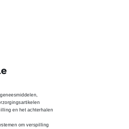
le
n geneesmiddelen,
erzorgingsartikelen
illing en het achterhalen
ystemen om verspilling