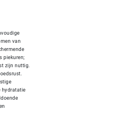
nvoudige
komen van
schermende
s piekuren;
 zijn nuttig.
moedsrust.
stige
 hydratatie
oldoende
ten