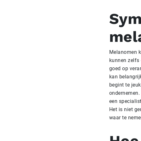
Sym
mel
Melanomen ku
kunnen zelfs 
goed op vera
kan belangrij
begint te jeu
ondernemen. 
een specialis
Het is niet g
waar te nemen
Hoe 