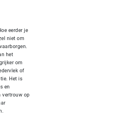
oe eerder je
zel niet om
 waarborgen.
an het
grijker om
edervlek of
ie. Het is
is en
n vertrouw op
aar
n.