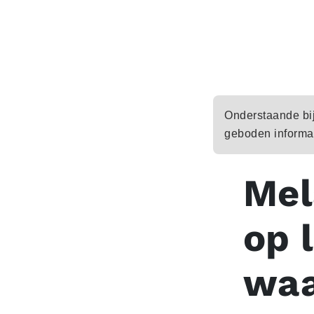
Onderstaande bijd
geboden informat
Mel
op 
waa