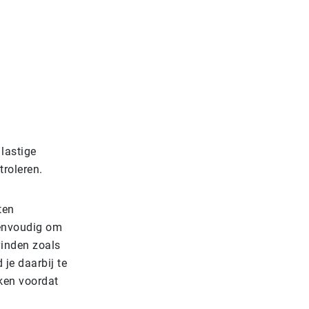
lastige
troleren.
ten
eenvoudig om
vinden zoals
je daarbij te
ken voordat