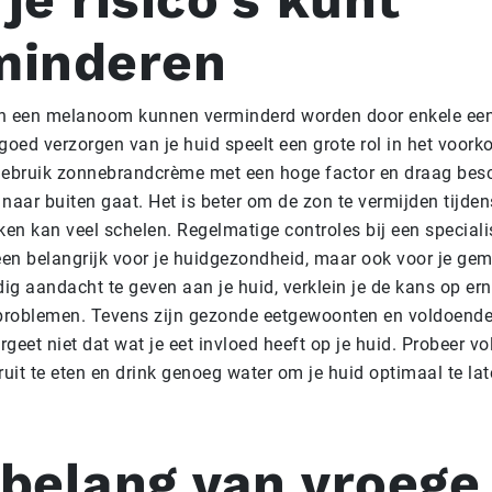
minderen
van een melanoom kunnen verminderd worden door enkele ee
goed verzorgen van je huid speelt een grote rol in het voor
Gebruik zonnebrandcrème met een hoge factor en draag be
e naar buiten gaat. Het is beter om de zon te vermijden tijden
n kan veel schelen. Regelmatige controles bij een specialist
lleen belangrijk voor je huidgezondheid, maar ook voor je ge
dig aandacht te geven aan je huid, verklein je de kans op ern
roblemen. Tevens zijn gezonde eetgewoonten en voldoende
ergeet niet dat wat je eet invloed heeft op je huid. Probeer v
ruit te eten en drink genoeg water om je huid optimaal te la
 belang van vroege