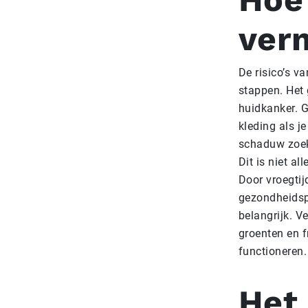
ver
De risico’s 
stappen. Het 
huidkanker. 
kleding als j
schaduw zoeke
Dit is niet a
Door vroegtij
gezondheidsp
belangrijk. V
groenten en f
functioneren.
Het