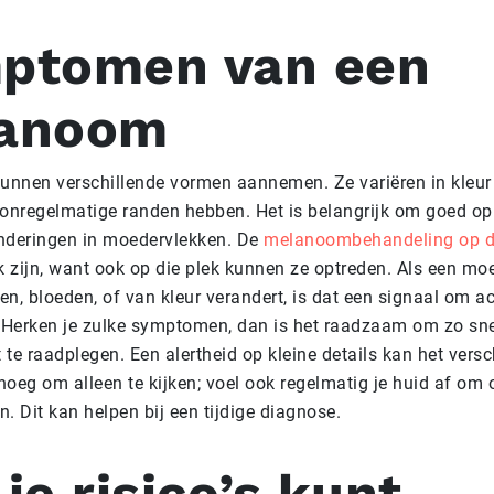
ptomen van een
anoom
nnen verschillende vormen aannemen. Ze variëren in kleur 
onregelmatige randen hebben. Het is belangrijk om goed op t
nderingen in moedervlekken. De
melanoombehandeling op d
k zijn, want ook op die plek kunnen ze optreden. Als een mo
ken, bloeden, of van kleur verandert, is dat een signaal om ac
Herken je zulke symptomen, dan is het raadzaam om zo sne
t te raadplegen. Een alertheid op kleine details kan het vers
enoeg om alleen te kijken; voel ook regelmatig je huid af o
. Dit kan helpen bij een tijdige diagnose.
je risico’s kunt