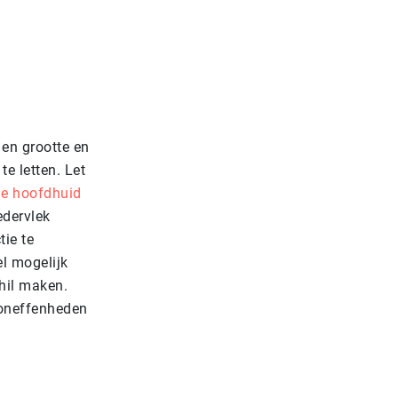
en grootte en
e letten. Let
e hoofdhuid
edervlek
tie te
l mogelijk
chil maken.
m oneffenheden