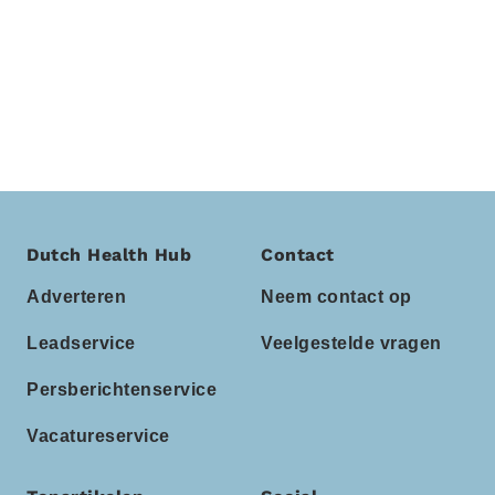
Dutch Health Hub
Contact
Adverteren
Neem contact op
Leadservice
Veelgestelde vragen
Persberichtenservice
Vacatureservice