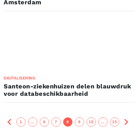
Amsterdam
DIGITALISERING
Santeon-ziekenhuizen delen blauwdruk
voor databeschikbaarheid
1
…
6
7
8
9
10
…
15