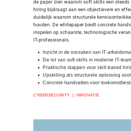
de paper zien waarom soft skills een steeds 
hiring bijdraagt aan een objectievere en effe
duidelijk waarom structurele kennisontwikkel
houden. De whitepaper biedt concrete handva
inspelen op schaarste, technologische vera
IT-professionals.
Inzicht in de oorzaken van IT-arbeidsma
De rol van soft skills in moderne IT-tea
Praktische stappen voor skill-based hiri
Upskilling als structurele oplossing voor
Concrete handvatten voor toekomstbes
CYBERSECURITY
|
INNOVATIE
ARBEIDSMARKT
|
SKILL-BASED WORKING