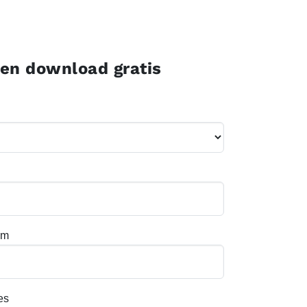
 en download gratis
am
Ik geef Jaarb
es