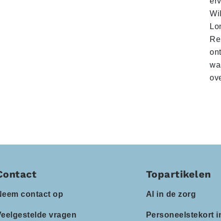
er
Wi
Lo
Re
on
waa
ov
Contact
Topartikelen
Neem contact op
AI in de zorg
Veelgestelde vragen
Personeelstekort i