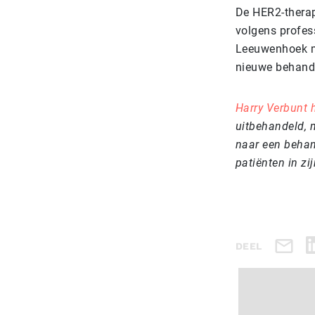
De HER2-therap
volgens profes
Leeuwenhoek maa
nieuwe behand
Harry Verbunt 
uitbehandeld, m
naar een behan
patiënten in zi
DEEL