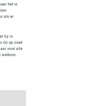
aar het is
 van
r als er
t hij is
s hij op zoek
maar voor alle
is welkom.