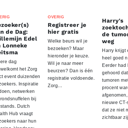
ERIG
OVERIG
Harry's
zoeker(s)
Registreer je
zoektoch
n de Dag:
hier gratis
de tumor
llemijn Edel
weg
Welke beurs wil je
n Lonneke
bezoeken? Maar
Harry krijg
eitsma
hieronder je keuze.
heel goed n
dere dag
Wil je naar meer
Eerder had h
rwelkomt het Zorg
beurzen? Dan is één
gehoord dat
ict event duizenden
registratie voldoende.
tumoren me
oekers. Inspiratie
Zorg…
procent war
doen, netwerken
afgenomen, 
rondsnuffelen bij
nieuwe CT-s
 stands. Dutch
dat ze niet 
alth Hub vraagt
zichtbaar zi
zoekers naar hun