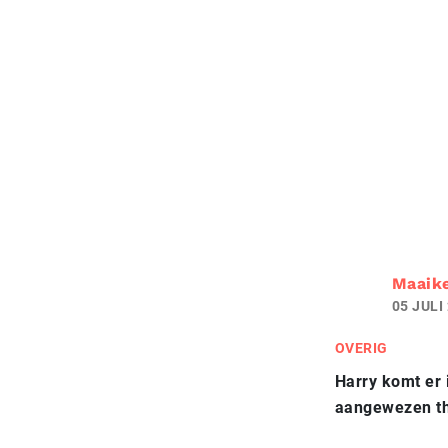
Maaik
05 JULI
OVERIG
Harry komt er
aangewezen th