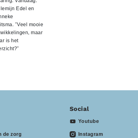
varing. Vandaag:
llemijn Edel en
nneke
itsma. "Veel mooie
twikkelingen, maar
r is het
erzicht?"
Social
Youtube
n de zorg
Instagram