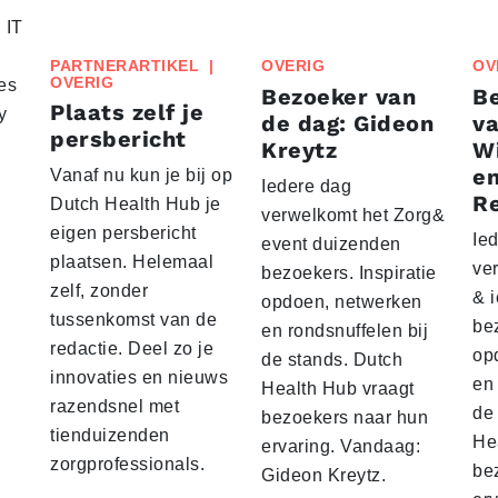
 IT
PARTNERARTIKEL
|
OVERIG
OV
OVERIG
es
Bezoeker van
Be
Plaats zelf je
y
de dag: Gideon
va
persbericht
Kreytz
Wi
e
Vanaf nu kun je bij op
Iedere dag
R
Dutch Health Hub je
verwelkomt het Zorg&
eigen persbericht
Ie
event duizenden
plaatsen. Helemaal
ve
bezoekers. Inspiratie
zelf, zonder
& 
opdoen, netwerken
tussenkomst van de
bez
en rondsnuffelen bij
redactie. Deel zo je
op
de stands. Dutch
innovaties en nieuws
en 
Health Hub vraagt
razendsnel met
de
bezoekers naar hun
tienduizenden
He
ervaring. Vandaag:
zorgprofessionals.
be
Gideon Kreytz.