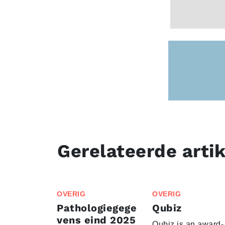
Gerelateerde arti
OVERIG
OVERIG
Pathologiegege
Qubiz
vens eind 2025
Qubiz is an award-