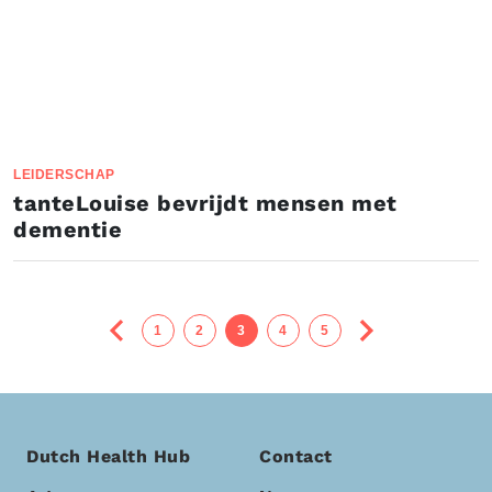
LEIDERSCHAP
tanteLouise bevrijdt mensen met
dementie
1
2
3
4
5
Dutch Health Hub
Contact