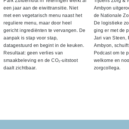
Park Zuiderhout in Teteringen werkt al
Tijdens Zorg & ic
een jaar aan de eiwittransitie. Niet
Ambyon uitgeroe
met een vegetarisch menu naast het
de Nationale Zo
reguliere menu, maar door heel
De logistieke z
gericht ingrediënten te vervangen. De
ging er met de p
aanpak is stap voor stap,
Jari van Steen, 
datagestuurd en begint in de keuken.
Ambyon, schuift
Resultaat: geen verlies van
Podcast om te p
smaakbeleving en de CO₂-uitstoot
welkome en noo
daalt zichtbaar.
zorgcollega.