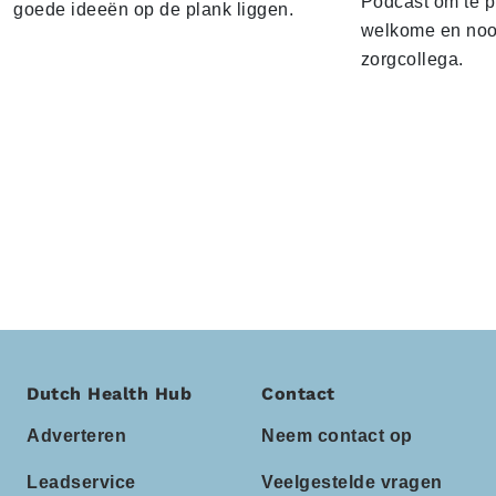
Podcast om te p
goede ideeën op de plank liggen.
welkome en noo
zorgcollega.
Dutch Health Hub
Contact
Adverteren
Neem contact op
Leadservice
Veelgestelde vragen