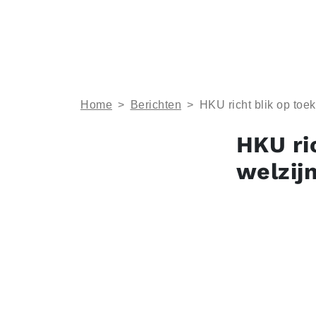
Home
>
Berichten
>
HKU richt blik op toe
HKU ri
welzij