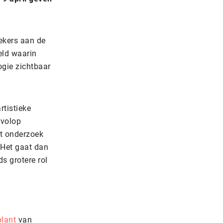
ekers aan de
eld waarin
ogie zichtbaar
rtistieke
 volop
ht onderzoek
 Het gaat dan
s grotere rol
plant
van