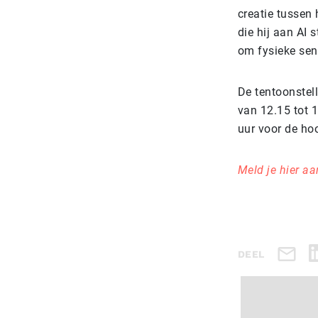
creatie tussen
die hij aan AI 
om fysieke sens
De tentoonstell
van 12.15 tot 
uur voor de ho
Meld je hier a
DEEL