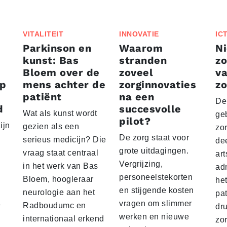
VITALITEIT
INNOVATIE
IC
Parkinson en
Waarom
Ni
kunst: Bas
stranden
zo
Bloem over de
zoveel
va
ep
mens achter de
zorginnovaties
zo
patiënt
na een
De
d
succesvolle
Wat als kunst wordt
geb
pilot?
ijn
gezien als een
zor
De zorg staat voor
serieus medicijn? Die
dee
grote uitdagingen.
vraag staat centraal
ar
Vergrijzing,
in het werk van Bas
adm
personeelstekorten
Bloem, hoogleraar
het
en stijgende kosten
neurologie aan het
pa
vragen om slimmer
e
Radboudumc en
dru
werken en nieuwe
internationaal erkend
zo