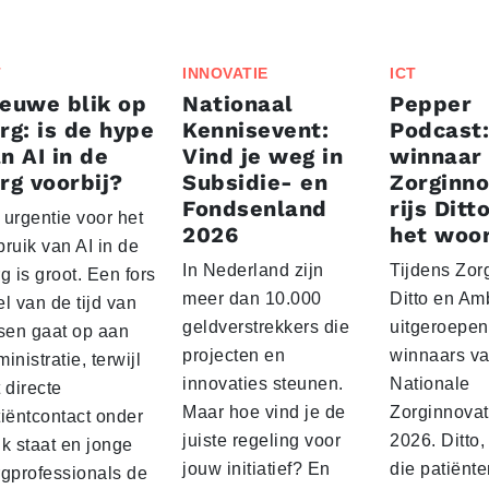
T
INNOVATIE
ICT
euwe blik op
Nationaal
Pepper
rg: is de hype
Kennisevent:
Podcast:
n AI in de
Vind je weg in
winnaar
rg voorbij?
Subsidie- en
Zorginno
Fondsenland
rijs Ditt
 urgentie voor het
2026
het woo
ruik van AI in de
In Nederland zijn
Tijdens Zorg
g is groot. Een fors
meer dan 10.000
Ditto en A
l van de tijd van
geldverstrekkers die
uitgeroepen 
tsen gaat op aan
projecten en
winnaars v
inistratie, terwijl
innovaties steunen.
Nationale
 directe
Maar hoe vind je de
Zorginnovat
tiëntcontact onder
juiste regeling voor
2026. Ditto
k staat en jonge
jouw initiatief? En
die patiënte
rgprofessionals de