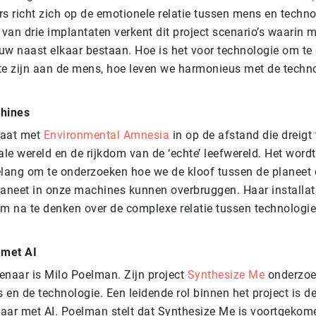
s richt zich op de emotionele relatie tussen mens en techno
 van drie implantaten verkent dit project scenario’s waarin 
uw naast elkaar bestaan. Hoe is het voor technologie om te
te zijn aan de mens, hoe leven we harmonieus met de tech
chines
gaat met
Environmental Amnesia
in op de afstand die dreigt
ale wereld en de rijkdom van de ‘echte’ leefwereld. Het word
elang om te onderzoeken hoe we de kloof tussen de planeet
laneet in onze machines kunnen overbruggen. Haar installat
om na te denken over de complexe relatie tussen technologie
met AI
enaar is Milo Poelman. Zijn project
Synthesize Me
onderzoek
 en de technologie. Een leidende rol binnen het project is 
aar met AI. Poelman stelt dat Synthesize Me is voortgekome