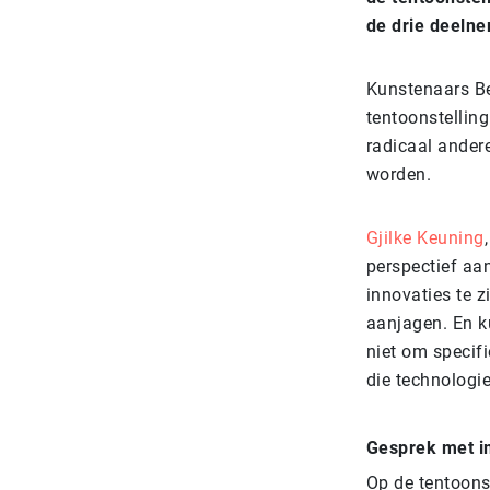
de drie deelne
Kunstenaars Be
tentoonstellin
radicaal andere
worden.
Gjilke Keuning
perspectief aan
innovaties te z
aanjagen. En k
niet om specif
die technologi
Gesprek met i
Op de tentoons