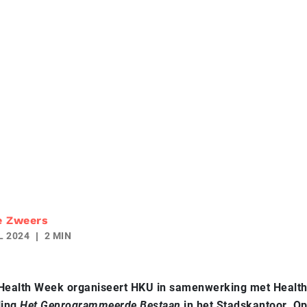
e Zweers
L 2024
2 MIN
 Health Week organiseert HKU in samenwerking met Health
ling
Het Geprogrammeerde Bestaan
in het Stadskantoor. Op