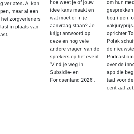
hoe weet je of jouw
om hun med
g verlaten. AI kan
idee kans maakt en
gesprekken 
lpen, maar alleen
wat moet er in je
begrijpen, 
 het zorgverleners
aanvraag staan? Je
vakjuryprijs
last in plaats van
krijgt antwoord op
oprichter To
ast.
deze en nog vele
Polak schuif
andere vragen van de
de nieuwst
sprekers op het event
Podcast om 
'Vind je weg in
over de inn
Subsidie- en
app die begr
Fondsenland 2026'.
taal voor de
centraal zet