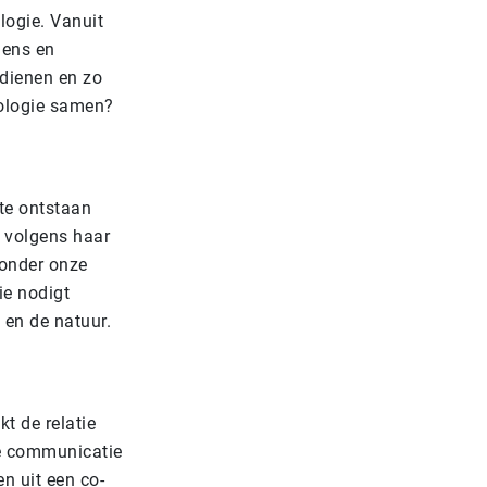
logie. Vanuit
mens en
 dienen en zo
nologie samen?
 te ontstaan
t volgens haar
 onder onze
ie nodigt
 en de natuur.
t de relatie
de communicatie
n uit een co-