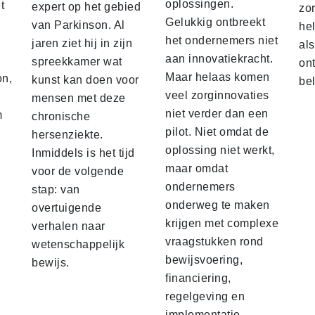
oplossingen.
t
expert op het gebied
zor
Gelukkig ontbreekt
van Parkinson. Al
he
het ondernemers niet
jaren ziet hij in zijn
als
aan innovatiekracht.
spreekkamer wat
ont
Maar helaas komen
on,
kunst kan doen voor
bel
veel zorginnovaties
mensen met deze
niet verder dan een
m
chronische
pilot. Niet omdat de
e
hersenziekte.
oplossing niet werkt,
Inmiddels is het tijd
maar omdat
voor de volgende
ondernemers
stap: van
onderweg te maken
overtuigende
krijgen met complexe
verhalen naar
vraagstukken rond
wetenschappelijk
bewijsvoering,
bewijs.
financiering,
regelgeving en
implementatie.