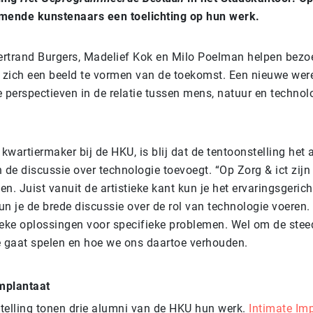
mende kunstenaars een toelichting op hun werk.
rtrand Burgers, Madelief Kok en Milo Poelman helpen bezo
g zich een beeld te vormen van de toekomst. Een nieuwe wer
 perspectieven in de relatie tussen mens, natuur en technol
, kwartiermaker bij de HKU, is blij dat de tentoonstelling het a
 de discussie over technologie toevoegt. “Op Zorg & ict zijn
ien. Juist vanuit de artistieke kant kun je het ervaringsgeric
un je de brede discussie over de rol van technologie voeren.
ieke oplossingen voor specifieke problemen. Wel om de steed
e gaat spelen en hoe we ons daartoe verhouden.
mplantaat
telling tonen drie alumni van de HKU hun werk.
Intimate Im