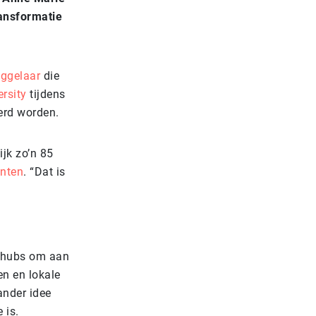
ransformatie
ggelaar
die
ersity
tijdens
eerd worden.
jk zo’n 85
anten
. “Dat is
e hubs om aan
en en lokale
ander idee
e is.