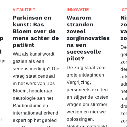
VITALITEIT
INNOVATIE
IC
Parkinson en
Waarom
Ni
kunst: Bas
stranden
zo
Bloem over de
zoveel
va
ep
mens achter de
zorginnovaties
zo
patiënt
na een
De
d
succesvolle
Wat als kunst wordt
geb
pilot?
ijn
gezien als een
zor
De zorg staat voor
serieus medicijn? Die
dee
grote uitdagingen.
vraag staat centraal
ar
Vergrijzing,
in het werk van Bas
adm
personeelstekorten
Bloem, hoogleraar
het
en stijgende kosten
neurologie aan het
pa
vragen om slimmer
e
Radboudumc en
dru
werken en nieuwe
internationaal erkend
zo
oplossingen.
t
expert op het gebied
zor
Gelukkig ontbreekt