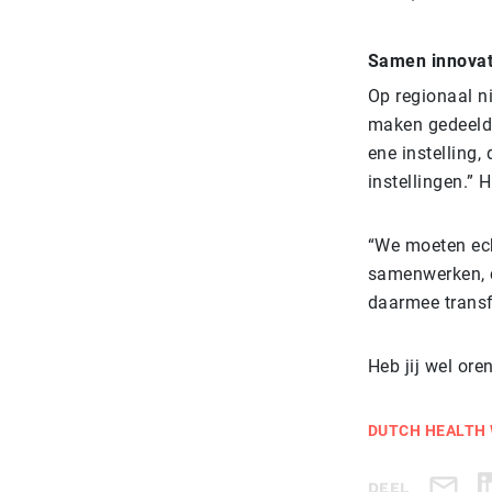
Samen innova
Op regionaal n
maken gedeelde
ene instelling,
instellingen.” 
“We moeten ec
samenwerken, c
daarmee transf
Heb jij wel ore
DUTCH HEALTH 
DEEL