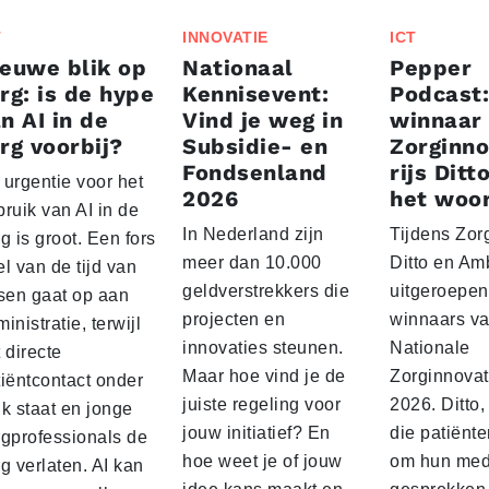
T
INNOVATIE
ICT
euwe blik op
Nationaal
Pepper
rg: is de hype
Kennisevent:
Podcast:
n AI in de
Vind je weg in
winnaar
rg voorbij?
Subsidie- en
Zorginno
Fondsenland
rijs Ditt
 urgentie voor het
2026
het woo
ruik van AI in de
In Nederland zijn
Tijdens Zorg
g is groot. Een fors
meer dan 10.000
Ditto en A
l van de tijd van
geldverstrekkers die
uitgeroepen 
tsen gaat op aan
projecten en
winnaars v
inistratie, terwijl
innovaties steunen.
Nationale
 directe
Maar hoe vind je de
Zorginnovat
tiëntcontact onder
juiste regeling voor
2026. Ditto
k staat en jonge
jouw initiatief? En
die patiënte
rgprofessionals de
hoe weet je of jouw
om hun med
g verlaten. AI kan