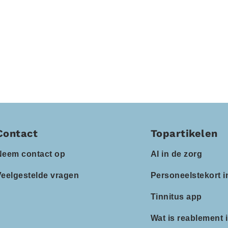
Contact
Topartikelen
Neem contact op
AI in de zorg
Veelgestelde vragen
Personeelstekort i
Tinnitus app
Wat is reablement 