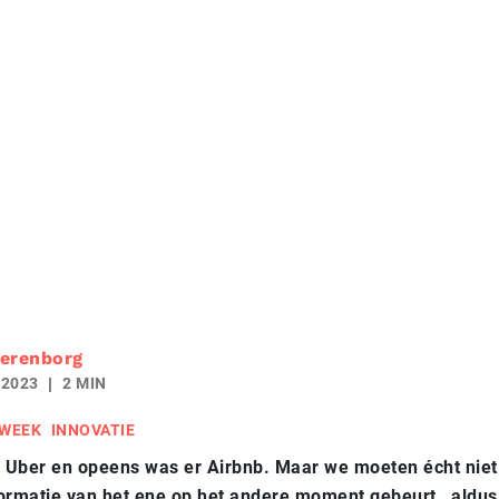
erenborg
 2023
2 MIN
 WEEK
INNOVATIE
 Uber en opeens was er Airbnb. Maar we moeten écht nie
formatie van het ene op het andere moment gebeurt, aldu