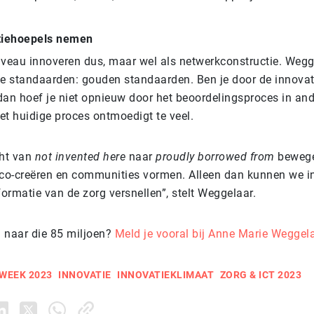
tiehoepels nemen
iveau innoveren dus, maar wel als netwerkconstructie. Wegg
 standaarden: gouden standaarden. Ben je door de innovati
 dan hoef je niet opnieuw door het beoordelingsproces in an
Het huidige proces ontmoedigt te veel.
ht van
not invented here
naar
proudly borrowed from
bewege
o-creëren en communities vormen. Alleen dan kunnen we i
ormatie van de zorg versnellen”, stelt Weggelaar.
n naar die 85 miljoen?
Meld je vooral bij Anne Marie Weggel
WEEK 2023
INNOVATIE
INNOVATIEKLIMAAT
ZORG & ICT 2023