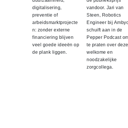
duurzaamheid,
de publieksprijs
digitalisering,
vandoor. Jari van
preventie of
Steen, Robotics
arbeidsmarktprojecte
Engineer bij Amby
n: zonder externe
schuift aan in de
financiering blijven
Pepper Podcast o
veel goede ideeën op
te praten over dez
de plank liggen.
welkome en
noodzakelijke
zorgcollega.