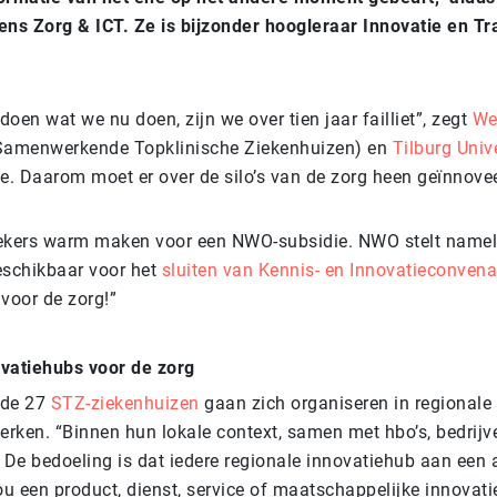
ens Zorg & ICT. Ze is bijzonder hoogleraar Innovatie en T
 doen wat we nu doen, zijn we over tien jaar failliet”, zegt
We
amenwerkende Topklinische Ziekenhuizen) en
Tilburg Univ
ie. Daarom moet er over de silo’s van de zorg heen geïnnov
ekers warm maken voor een NWO-subsidie. NWO stelt nameli
eschikbaar voor het
sluiten van Kennis- en Innovatieconven
 voor de zorg!”
vatiehubs voor de zorg
: de 27
STZ-ziekenhuizen
gaan zich organiseren in regional
erken. “Binnen hun lokale context, samen met hbo’s, bedrijv
 De bedoeling is dat iedere regionale innovatiehub aan een 
ou een product, dienst, service of maatschappelijke innovati