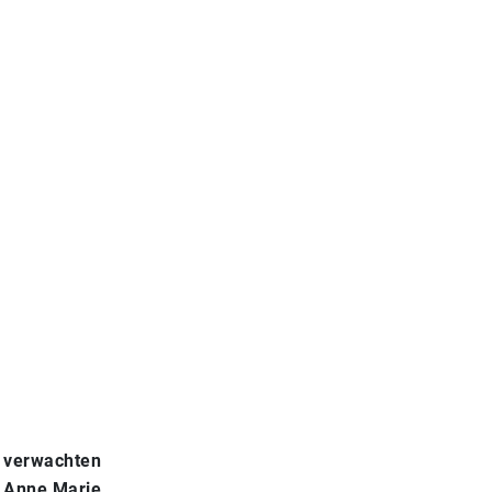
t verwachten
s Anne Marie