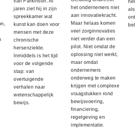
van Parkinson. Al
he
het ondernemers niet
jaren ziet hij in zijn
als
aan innovatiekracht.
spreekkamer wat
ont
Maar helaas komen
on,
kunst kan doen voor
bel
veel zorginnovaties
mensen met deze
niet verder dan een
m
chronische
pilot. Niet omdat de
e
hersenziekte.
oplossing niet werkt,
Inmiddels is het tijd
maar omdat
voor de volgende
ondernemers
stap: van
onderweg te maken
overtuigende
krijgen met complexe
verhalen naar
vraagstukken rond
wetenschappelijk
bewijsvoering,
bewijs.
financiering,
regelgeving en
implementatie.