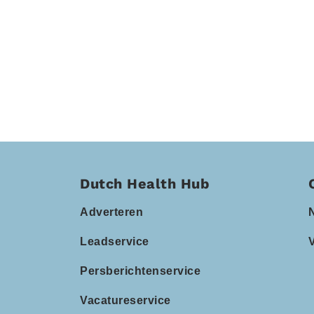
Dutch Health Hub
Adverteren
Leadservice
Persberichtenservice
Vacatureservice