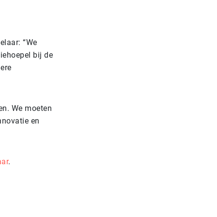
elaar: “We
ehoepel bij de
dere
n. We moeten
nnovatie en
aar
.