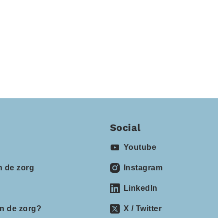
Social
Youtube
n de zorg
Instagram
LinkedIn
in de zorg?
X / Twitter