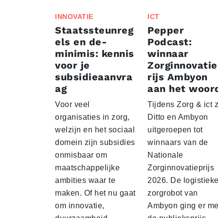
INNOVATIE
ICT
Staatssteunreg
Pepper
els en de-
Podcast:
minimis: kennis
winnaar
voor je
Zorginnovati
subsidieaanvra
rijs Ambyon
ag
aan het woor
Voor veel
Tijdens Zorg & ict z
organisaties in zorg,
Ditto en Ambyon
welzijn en het sociaal
uitgeroepen tot
domein zijn subsidies
winnaars van de
onmisbaar om
Nationale
maatschappelijke
Zorginnovatieprijs
ambities waar te
2026. De logistiek
maken. Of het nu gaat
zorgrobot van
om innovatie,
Ambyon ging er me