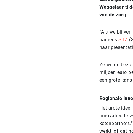
Weggelaar tijd
van de zorg
“Als we blijven
namens
STZ
(S
haar presentat
Ze wil de bezo
miljoen euro b
een grote kans
Regionale inno
Het grote idee
innovaties te w
ketenpartners.”
werkt, of dat n