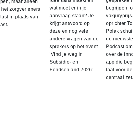
idee kans maakt en
gesprekken 
lpen, maar alleen
wat moet er in je
begrijpen, 
 het zorgverleners
aanvraag staan? Je
vakjuryprijs
last in plaats van
krijgt antwoord op
oprichter To
ast.
deze en nog vele
Polak schuif
andere vragen van de
de nieuwst
sprekers op het event
Podcast om 
'Vind je weg in
over de inn
Subsidie- en
app die begr
Fondsenland 2026'.
taal voor de
centraal zet