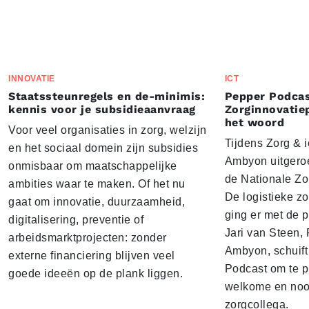
INNOVATIE
ICT
Staatssteunregels en de-minimis:
Pepper Podcas
kennis voor je subsidieaanvraag
Zorginnovatie
het woord
Voor veel organisaties in zorg, welzijn
Tijdens Zorg & ic
en het sociaal domein zijn subsidies
Ambyon uitgeroe
onmisbaar om maatschappelijke
de Nationale Zo
ambities waar te maken. Of het nu
De logistieke z
gaat om innovatie, duurzaamheid,
ging er met de p
digitalisering, preventie of
Jari van Steen, 
arbeidsmarktprojecten: zonder
Ambyon, schuift
externe financiering blijven veel
Podcast om te p
goede ideeën op de plank liggen.
welkome en noo
zorgcollega.