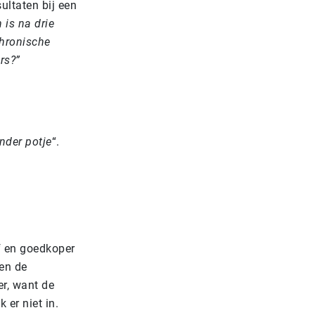
ultaten bij een
 is na drie
chronische
rs?”
nder potje
“.
ef en goedkoper
 en de
r, want de
 er niet in.