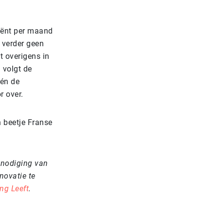
tiënt per maand
s verder geen
gt overigens in
 volgt de
 én de
r over.
 beetje Franse
itnodiging van
novatie te
ng Leeft
.