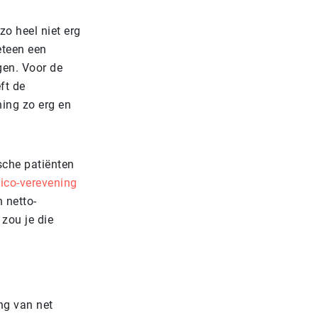
zo heel niet erg
eteen een
ngen. Voor de
ft de
ing zo erg en
sche patiënten
sico-verevening
 netto-
 zou je die
ing van net