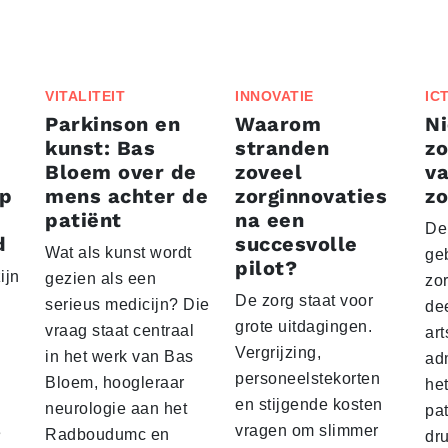
VITALITEIT
INNOVATIE
IC
Parkinson en
Waarom
Ni
kunst: Bas
stranden
zo
Bloem over de
zoveel
va
ep
mens achter de
zorginnovaties
zo
patiënt
na een
De
d
succesvolle
Wat als kunst wordt
geb
pilot?
ijn
gezien als een
zor
De zorg staat voor
serieus medicijn? Die
dee
grote uitdagingen.
vraag staat centraal
ar
Vergrijzing,
in het werk van Bas
adm
personeelstekorten
Bloem, hoogleraar
het
en stijgende kosten
neurologie aan het
pa
vragen om slimmer
e
Radboudumc en
dru