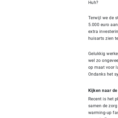
Huh?
Terwijl we de s
5.000 euro aan 
extra investeri
huisarts zien t
Gelukkig werken
wel zo ongeveer
op maat voor l
Ondanks het sy
Kijken naar d
Recent is het 
samen de zorg h
warming-up fase