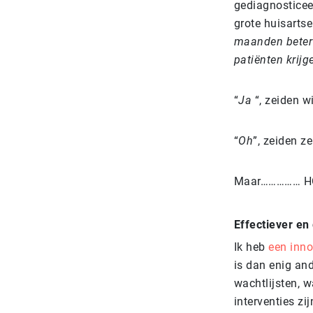
gediagnosticeer
grote huisarts
maanden beter?
patiënten krijg
“
Ja
“, zeiden wi
“
Oh
”, zeiden ze
Maar…………… H
Effectiever e
Ik heb
een inno
is dan enig and
wachtlijsten, 
interventies zi