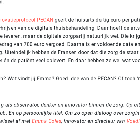
n.
nnovatieprotocol PECAN
geeft de huisarts dertig euro per pa
hrijven van de digitale thuisbehandeling. Daar hoeft de art
e leveren, maar de digitale zorgpartij natuurlijk wel. Die krij
bedrag van 780 euro vergoed. Daarna is er voldoende data en
. Uiteindelijk hebben de Fransen door dat die zorg de staat
r én de patiënt veel oplevert. En daar hebben ze wel wat voo
ch? Wat vindt jij Emma? Goed idee van de PECAN? Of toch ‘n
blog als observator, denker en innovator binnen de zorg. Op u
b. En op persoonlijke titel. Om zo open dialoog over zorgin
 wissel af met
Emma Coles
, innovator en directeur van
Voedi