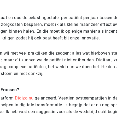
taat en dus de belastingbetaler per patiënt per jaar tussen 
zorgkosten besparen, moet ik als kleine maar zeer effectiev
ngen binnen halen. En die moet ik op enige manier als incen
e krijgen zodat hij ook baat heeft bij onze innovatie.
 wij met veel praktijken die zeggen: alles wat hierboven sta
, maar dìt kunnen we de patiënt niet onthouden. Digitaal, ze
aag complexe patiënten; het werkt dus we doen het. Helden z
steem en niet dankzij.
e Fransen?
platform
Digizo.nu
gelanceerd. Veertien systeempartijen in d
elpen in digitale transformatie. Ik begrijp dat er nu nog sp
. Ik heb vast een suggestie voor als de wedstrijd echt begin