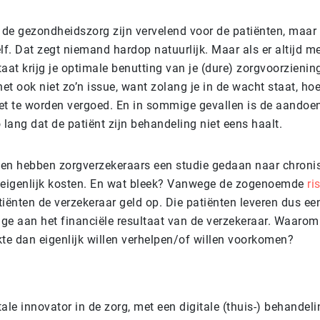
 de gezondheidszorg zijn vervelend voor de patiënten, maar 
lf. Dat zegt niemand hardop natuurlijk. Maar als er altijd m
staat krijg je optimale benutting van je (dure) zorgvoorzieni
het ook niet zo’n issue, want zolang je in de wacht staat, hoe
et te worden vergoed. En in sommige gevallen is de aandoen
 lang dat de patiënt zijn behandeling niet eens haalt.
eden hebben zorgverzekeraars een studie gedaan naar chroni
 eigenlijk kosten. En wat bleek? Vanwege de zogenoemde
ri
iënten de verzekeraar geld op. Die patiënten leveren dus een
age aan het financiële resultaat van de verzekeraar. Waarom
kte dan eigenlijk willen verhelpen/of willen voorkomen?
itale innovator in de zorg, met een digitale (thuis-) behandel