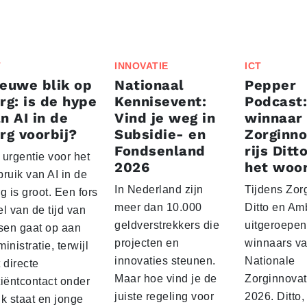
T
INNOVATIE
ICT
euwe blik op
Nationaal
Pepper
rg: is de hype
Kennisevent:
Podcast:
n AI in de
Vind je weg in
winnaar
rg voorbij?
Subsidie- en
Zorginno
Fondsenland
rijs Ditt
 urgentie voor het
2026
het woo
ruik van AI in de
In Nederland zijn
Tijdens Zorg
g is groot. Een fors
meer dan 10.000
Ditto en A
l van de tijd van
geldverstrekkers die
uitgeroepen 
tsen gaat op aan
projecten en
winnaars v
inistratie, terwijl
innovaties steunen.
Nationale
 directe
Maar hoe vind je de
Zorginnovat
tiëntcontact onder
juiste regeling voor
2026. Ditto
k staat en jonge