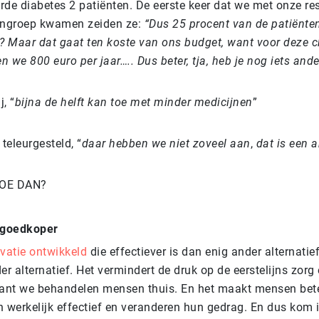
de diabetes 2 patiënten. De eerste keer dat we met onze res
engroep kwamen zeiden ze:
“Dus 25 procent van de patiënten
 Maar dat gaat ten koste van ons budget, want voor deze 
en we 800 euro per jaar….. Dus beter, tja, heb je nog iets ande
j, “
bijna de helft kan toe met minder medicijnen
”
 teleurgesteld, “
daar hebben we niet zoveel aan
,
dat is een a
OE DAN?
n goedkoper
vatie ontwikkeld
die effectiever is dan enig ander alternati
er alternatief. Het vermindert de druk op de eerstelijns zorg
want we behandelen mensen thuis. En het maakt mensen bete
jn werkelijk effectief en veranderen hun gedrag. En dus kom ik