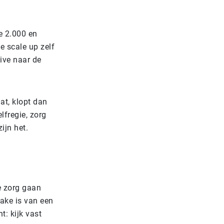
de 2.000 en
e scale up zelf
tive naar de
at, klopt dan
lfregie, zorg
ijn het.
e zorg gaan
rake is van een
t: kijk vast