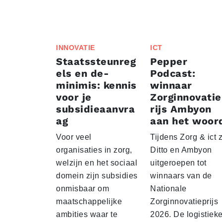
INNOVATIE
ICT
Staatssteunreg
Pepper
els en de-
Podcast:
minimis: kennis
winnaar
voor je
Zorginnovati
subsidieaanvra
rijs Ambyon
ag
aan het woor
Voor veel
Tijdens Zorg & ict z
organisaties in zorg,
Ditto en Ambyon
welzijn en het sociaal
uitgeroepen tot
domein zijn subsidies
winnaars van de
onmisbaar om
Nationale
maatschappelijke
Zorginnovatieprijs
ambities waar te
2026. De logistiek