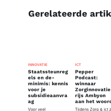
Gerelateerde arti
INNOVATIE
ICT
Staatssteunreg
Pepper
els en de-
Podcast:
minimis: kennis
winnaar
voor je
Zorginnovati
subsidieaanvra
rijs Ambyon
ag
aan het woor
Voor veel
Tijdens Zorg & ict z