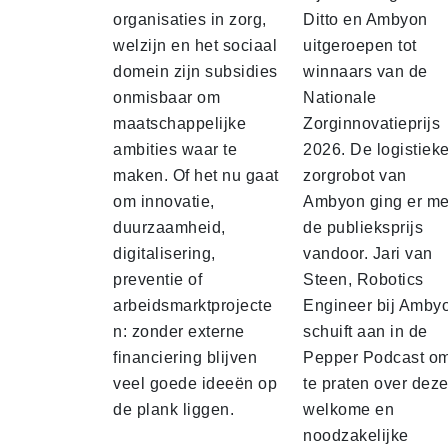
organisaties in zorg,
Ditto en Ambyon
welzijn en het sociaal
uitgeroepen tot
domein zijn subsidies
winnaars van de
onmisbaar om
Nationale
maatschappelijke
Zorginnovatieprijs
ambities waar te
2026. De logistiek
maken. Of het nu gaat
zorgrobot van
om innovatie,
Ambyon ging er me
duurzaamheid,
de publieksprijs
digitalisering,
vandoor. Jari van
preventie of
Steen, Robotics
arbeidsmarktprojecte
Engineer bij Amby
n: zonder externe
schuift aan in de
financiering blijven
Pepper Podcast o
veel goede ideeën op
te praten over dez
de plank liggen.
welkome en
noodzakelijke