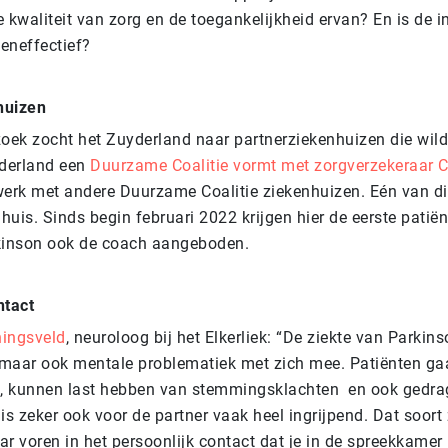
 kwaliteit van zorg en de toegankelijkheid ervan? En is de i
eneffectief?
huizen
zoek zocht het Zuyderland naar partnerziekenhuizen die wil
derland een
Duurzame Coalitie vormt met zorgverzekeraar C
werk met andere Duurzame Coalitie ziekenhuizen. Eén van di
nhuis. Sinds begin februari 2022 krijgen hier de eerste patië
kinson ook de coach aangeboden.
ntact
ningsveld
, neuroloog bij het Elkerliek: “De ziekte van Parkins
, maar ook mentale problematiek met zich mee. Patiënten g
n, kunnen last hebben van stemmingsklachten en ook gedra
is zeker ook voor de partner vaak heel ingrijpend. Dat soor
r voren in het persoonlijk contact dat je in de spreekkamer 