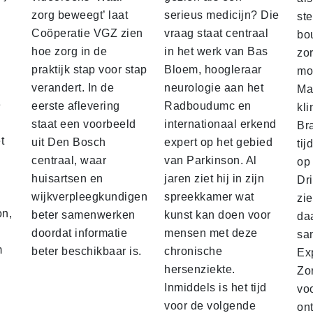
zorg beweegt’ laat
serieus medicijn? Die
st
Coöperatie VGZ zien
vraag staat centraal
bo
hoe zorg in de
in het werk van Bas
zo
praktijk stap voor stap
Bloem, hoogleraar
mo
verandert. In de
neurologie aan het
Ma
e
eerste aflevering
Radboudumc en
kli
staat een voorbeeld
internationaal erkend
Br
t
uit Den Bosch
expert op het gebied
tij
centraal, waar
van Parkinson. Al
op 
huisartsen en
jaren ziet hij in zijn
Dr
wijkverpleegkundigen
spreekkamer wat
zi
on,
beter samenwerken
kunst kan doen voor
daa
doordat informatie
mensen met deze
sa
m
beter beschikbaar is.
chronische
Ex
e
hersenziekte.
Zo
Inmiddels is het tijd
vo
voor de volgende
on