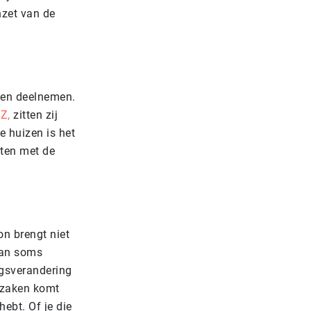
nzet van de
den deelnemen.
Z,
zitten zij
e huizen is het
nten met de
on brengt niet
aan soms
gsverandering
t zaken komt
hebt. Of je die