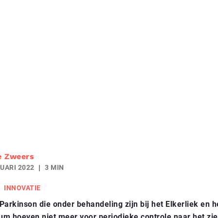
e Zweers
UARI 2022
3 MIN
INNOVATIE
Parkinson die onder behandeling zijn bij het Elkerliek en 
m hoeven niet meer voor periodieke controle naar het zi