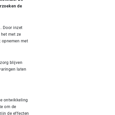
erzoeken de
. Door inzet
 het met ze
ct opnemen met
zorg blijven
varingen laten
e ontwikkeling
fte om de
ijn de effecten