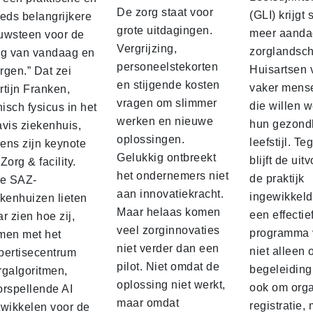
De zorg staat voor
(GLI) krijgt
eeds belangrijkere
grote uitdagingen.
meer aandac
uwsteen voor de
Vergrijzing,
zorglandsc
rg van vandaag en
personeelstekorten
Huisartsen 
rgen.” Dat zei
en stijgende kosten
vaker mens
rtijn Franken,
vragen om slimmer
die willen 
nisch fysicus in het
werken en nieuwe
hun gezond
avis ziekenhuis,
oplossingen.
leefstijl. Teg
dens zijn keynote
Gelukkig ontbreekt
blijft de uit
Zorg & facility.
het ondernemers niet
de praktijk
ie SAZ-
aan innovatiekracht.
ingewikkeld
ekenhuizen lieten
Maar helaas komen
een effectie
r zien hoe zij,
veel zorginnovaties
programma 
men met het
niet verder dan een
niet alleen
pertisecentrum
pilot. Niet omdat de
begeleiding
rgalgoritmen,
oplossing niet werkt,
ook om orga
orspellende AI
maar omdat
registratie,
twikkelen voor de