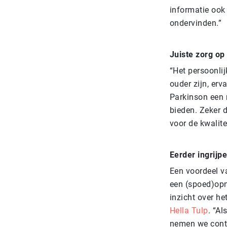
informatie ook
ondervinden.”
Juiste zorg op 
“Het persoonlij
ouder zijn, erv
Parkinson een 
bieden. Zeker 
voor de kwalite
Eerder ingrijp
Een voordeel va
een (spoed)opn
inzicht over he
Hella Tulp
. “Al
nemen we conta