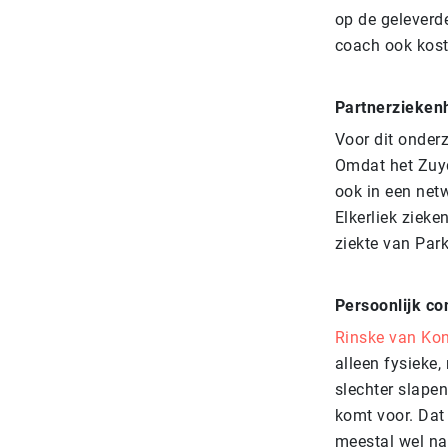
op de geleverde
coach ook kost
Partnerzieken
Voor dit onder
Omdat het Zuy
ook in een net
Elkerliek zieke
ziekte van Par
Persoonlijk co
Rinske van Ko
alleen fysieke
slechter slape
komt voor. Dat 
meestal wel naa