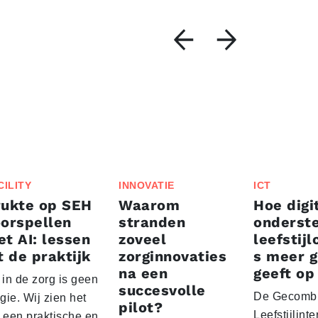
CILITY
INNOVATIE
ICT
rukte op SEH
Waarom
Hoe digi
orspellen
stranden
onderst
t AI: lessen
zoveel
leefstij
t de praktijk
zorginnovaties
s meer g
na een
geeft op
 in de zorg is geen
succesvolle
De Gecomb
ie. Wij zien het
pilot?
Leefstijlinte
s een praktische en