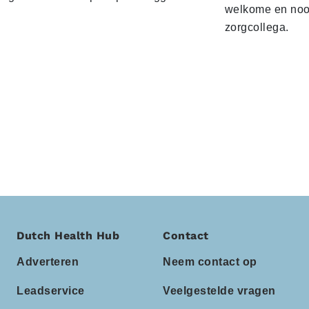
welkome en noo
zorgcollega.
Dutch Health Hub
Contact
Adverteren
Neem contact op
Leadservice
Veelgestelde vragen