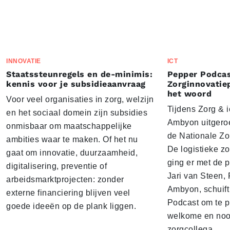
INNOVATIE
ICT
Staatssteunregels en de-minimis:
Pepper Podcas
kennis voor je subsidieaanvraag
Zorginnovatie
het woord
Voor veel organisaties in zorg, welzijn
Tijdens Zorg & ic
en het sociaal domein zijn subsidies
Ambyon uitgeroe
onmisbaar om maatschappelijke
de Nationale Zo
ambities waar te maken. Of het nu
De logistieke z
gaat om innovatie, duurzaamheid,
ging er met de p
digitalisering, preventie of
Jari van Steen, 
arbeidsmarktprojecten: zonder
Ambyon, schuift
externe financiering blijven veel
Podcast om te p
goede ideeën op de plank liggen.
welkome en noo
zorgcollega.