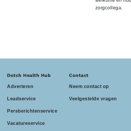
welkome en noo
zorgcollega.
Dutch Health Hub
Contact
Adverteren
Neem contact op
Leadservice
Veelgestelde vragen
Persberichtenservice
Vacatureservice