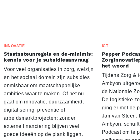
INNOVATIE
ICT
Staatssteunregels en de-minimis:
Pepper Podcas
kennis voor je subsidieaanvraag
Zorginnovatie
het woord
Voor veel organisaties in zorg, welzijn
Tijdens Zorg & ic
en het sociaal domein zijn subsidies
Ambyon uitgeroe
onmisbaar om maatschappelijke
de Nationale Zo
ambities waar te maken. Of het nu
De logistieke z
gaat om innovatie, duurzaamheid,
ging er met de p
digitalisering, preventie of
Jari van Steen, 
arbeidsmarktprojecten: zonder
Ambyon, schuift
externe financiering blijven veel
Podcast om te p
goede ideeën op de plank liggen.