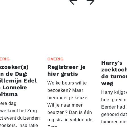
ERIG
OVERIG
Harry's
zoeker(s)
Registreer je
zoektoch
n de Dag:
hier gratis
de tumor
llemijn Edel
weg
Welke beurs wil je
n Lonneke
bezoeken? Maar
Harry krijg
eitsma
hieronder je keuze.
heel goed n
dere dag
Wil je naar meer
Eerder had h
rwelkomt het Zorg
beurzen? Dan is één
gehoord dat
ict event duizenden
registratie voldoende.
tumoren me
oekers. Inspiratie