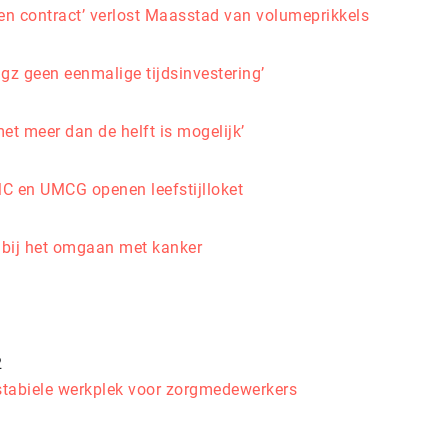
n contract’ verlost Maasstad van volumeprikkels
 ggz geen eenmalige tijdsinvestering’
et meer dan de helft is mogelijk’
 en UMCG openen leefstijlloket
bij het omgaan met kanker
2
 stabiele werkplek voor zorgmedewerkers