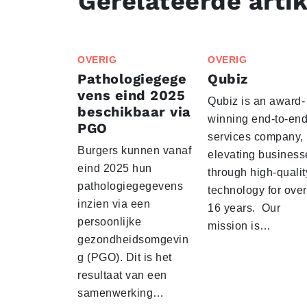
Gerelateerde arti
OVERIG
OVERIG
Pathologiegege
Qubiz
vens eind 2025
Qubiz is an award-
beschikbaar via
winning end-to-end
PGO
services company,
Burgers kunnen vanaf
elevating business
eind 2025 hun
through high-qualit
pathologiegegevens
technology for over
inzien via een
16 years. Our
persoonlijke
mission is…
gezondheidsomgevin
g (PGO). Dit is het
resultaat van een
samenwerking…