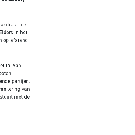
contract met
 Elders in het
en op afstand
t tal van
oeten
nde partijen.
erankering van
stuurt met de