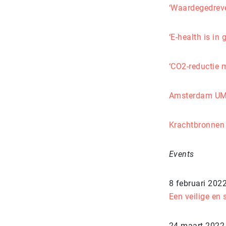
‘Waardegedreve
‘E-health is in
‘CO2-reductie m
Amsterdam UMC
Krachtbronnen 
Events
8 februari 202
Een veilige en
24 maart 2022