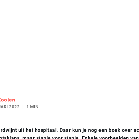
Koolen
ARI 2022
1 MIN
rdwijnt uit het hospitaal. Daar kun je nog een boek over sc
lotsklaps, maar stapje voor stapje. Enkele voorbeelden va