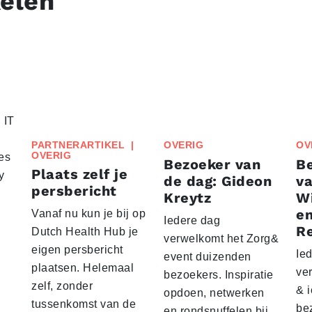
kelen
 IT
PARTNERARTIKEL
|
OVERIG
OV
OVERIG
es
Bezoeker van
Be
Plaats zelf je
y
de dag: Gideon
va
persbericht
Kreytz
Wi
e
Vanaf nu kun je bij op
Iedere dag
R
Dutch Health Hub je
verwelkomt het Zorg&
eigen persbericht
Ie
event duizenden
plaatsen. Helemaal
ve
bezoekers. Inspiratie
zelf, zonder
& 
opdoen, netwerken
tussenkomst van de
bez
en rondsnuffelen bij