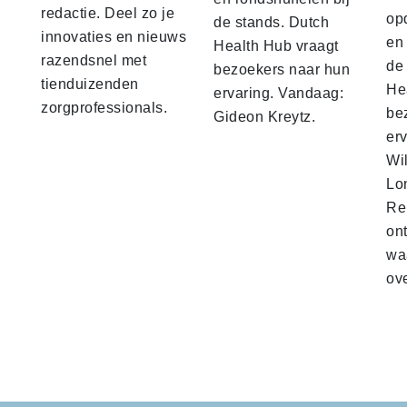
redactie. Deel zo je
op
de stands. Dutch
innovaties en nieuws
en 
Health Hub vraagt
razendsnel met
de
bezoekers naar hun
tienduizenden
He
ervaring. Vandaag:
zorgprofessionals.
be
Gideon Kreytz.
er
Wi
Lo
Re
on
waa
ov