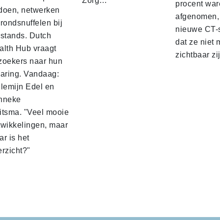
Zorg…
procent war
doen, netwerken
afgenomen, 
rondsnuffelen bij
nieuwe CT-s
 stands. Dutch
dat ze niet 
alth Hub vraagt
zichtbaar zi
zoekers naar hun
varing. Vandaag:
llemijn Edel en
nneke
itsma. "Veel mooie
twikkelingen, maar
r is het
erzicht?"