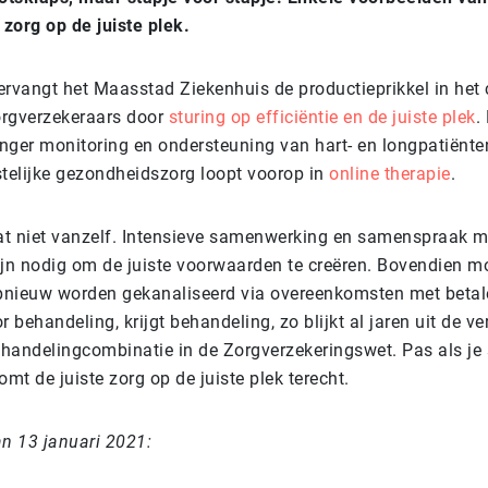
 zorg op de juiste plek.
ervangt het Maasstad Ziekenhuis de productieprikkel in het 
zorgverzekeraars door
sturing op efficiëntie en de juiste plek
.
langer monitoring en ondersteuning van hart- en longpatiënt
stelijke gezondheidszorg loopt voorop in
online therapie
.
t niet vanzelf. Intensieve samenwerking en samenspraak me
ijn nodig om de juiste voorwaarden te creëren. Bovendien m
nieuw worden gekanaliseerd via overeenkomsten met betale
r behandeling, krijgt behandeling, zo blijkt al jaren uit de v
handelingcombinatie in de Zorgverzekeringswet. Pas als je 
t de juiste zorg op de juiste plek terecht.
an 13 januari 2021: