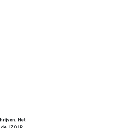
hrijven. Het
n de JZOJP,