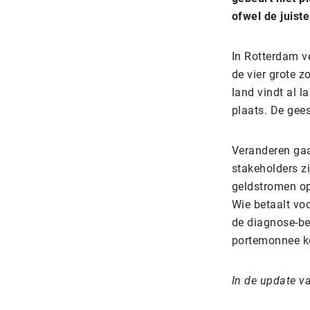
ofwel de juiste
In Rotterdam v
de vier grote 
land vindt al 
plaats. De gee
Veranderen gaa
stakeholders z
geldstromen op
Wie betaalt voo
de diagnose-be
portemonnee kom
In de update v