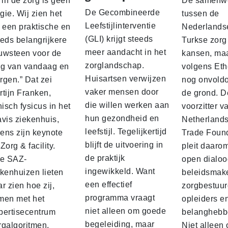
 in de zorg is geen
De samenwe
De Gecombineerde
ie. Wij zien het
tussen de
Leefstijlinterventie
s een praktische en
Nederlands
(GLI) krijgt steeds
eeds belangrijkere
Turkse zorg
meer aandacht in het
uwsteen voor de
kansen, ma
zorglandschap.
rg van vandaag en
volgens Et
Huisartsen verwijzen
rgen.” Dat zei
nog onvold
vaker mensen door
rtijn Franken,
de grond. D
die willen werken aan
nisch fysicus in het
voorzitter v
hun gezondheid en
avis ziekenhuis,
Netherlands
leefstijl. Tegelijkertijd
dens zijn keynote
Trade Foun
blijft de uitvoering in
Zorg & facility.
pleit daaro
de praktijk
ie SAZ-
open dialoo
ingewikkeld. Want
ekenhuizen lieten
beleidsmake
een effectief
r zien hoe zij,
zorgbestuur
programma vraagt
men met het
opleiders e
niet alleen om goede
pertisecentrum
belanghebb
begeleiding, maar
rgalgoritmen,
Niet alleen 