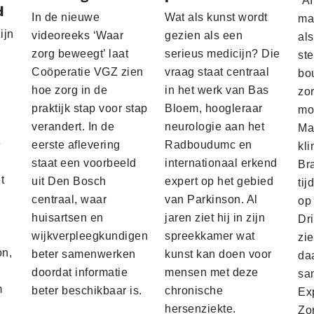
“AI
d
In de nieuwe
Wat als kunst wordt
mag
ijn
videoreeks ‘Waar
gezien als een
al
zorg beweegt’ laat
serieus medicijn? Die
st
Coöperatie VGZ zien
vraag staat centraal
bo
hoe zorg in de
in het werk van Bas
zo
praktijk stap voor stap
Bloem, hoogleraar
mo
verandert. In de
neurologie aan het
Ma
e
eerste aflevering
Radboudumc en
kli
staat een voorbeeld
internationaal erkend
Br
t
uit Den Bosch
expert op het gebied
tij
centraal, waar
van Parkinson. Al
op 
huisartsen en
jaren ziet hij in zijn
Dr
wijkverpleegkundigen
spreekkamer wat
zi
on,
beter samenwerken
kunst kan doen voor
daa
doordat informatie
mensen met deze
sa
m
beter beschikbaar is.
chronische
Ex
e
hersenziekte.
Zo