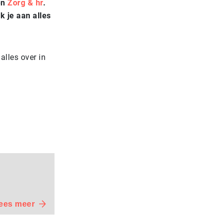
en
Zorg & hr
.
k je aan alles
alles over in
ees meer