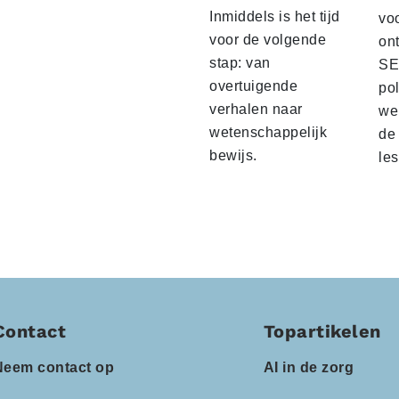
Inmiddels is het tijd
vo
voor de volgende
on
stap: van
SE
overtuigende
pol
verhalen naar
wel
wetenschappelijk
de 
bewijs.
le
Contact
Topartikelen
Neem contact op
AI in de zorg