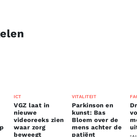
kelen
ICT
VITALITEIT
FA
VGZ laat in
Parkinson en
D
nieuwe
kunst: Bas
vo
videoreeks zien
Bloem over de
me
ep
waar zorg
mens achter de
ui
beweegt
patiënt