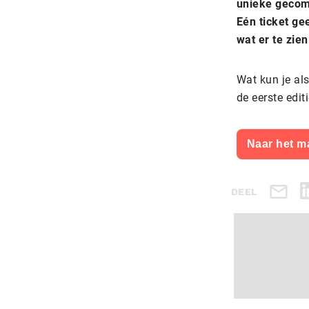
unieke geco
Eén ticket ge
wat er te zien
Wat kun je als
de eerste edit
Naar het m
DEEL