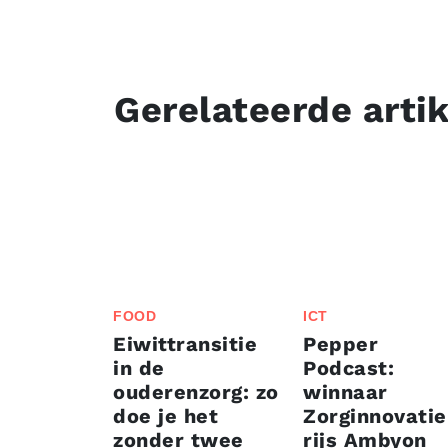
Gerelateerde arti
FOOD
ICT
Eiwittransitie
Pepper
in de
Podcast:
ouderenzorg: zo
winnaar
doe je het
Zorginnovati
zonder twee
rijs Ambyon