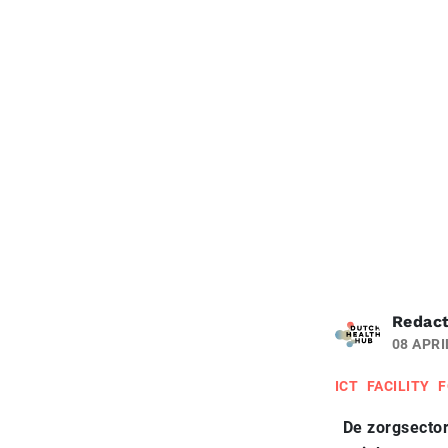
Redact
08 APRI
ICT
FACILITY
F
De zorgsector