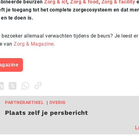
mbineerde beurzen
Zorg & ict
,
Zorg & food
,
Zorg & facility
eft je toegang tot het complete zorgecosysteem en dat mer
 en te doen is.
 bezoeker allemaal verwachten tijdens de beurs? Je leest er 
ie van
Zorg & Magazine
.
agazine
PARTNERARTIKEL
OVERIG
Plaats zelf je persbericht
L