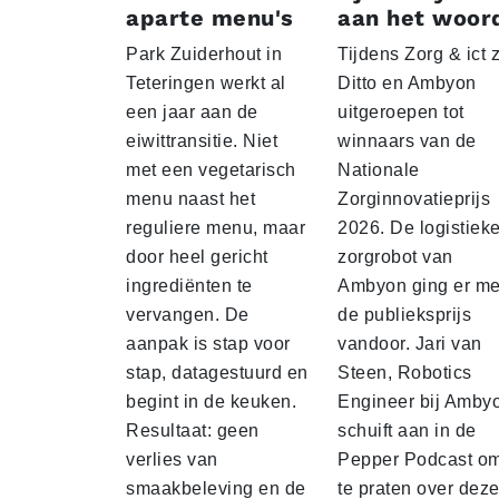
aparte menu's
aan het woor
Park Zuiderhout in
Tijdens Zorg & ict z
Teteringen werkt al
Ditto en Ambyon
een jaar aan de
uitgeroepen tot
eiwittransitie. Niet
winnaars van de
met een vegetarisch
Nationale
menu naast het
Zorginnovatieprijs
reguliere menu, maar
2026. De logistiek
door heel gericht
zorgrobot van
ingrediënten te
Ambyon ging er me
vervangen. De
de publieksprijs
aanpak is stap voor
vandoor. Jari van
stap, datagestuurd en
Steen, Robotics
begint in de keuken.
Engineer bij Amby
Resultaat: geen
schuift aan in de
verlies van
Pepper Podcast o
smaakbeleving en de
te praten over dez