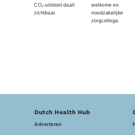
CO₂-uitstoot daalt
welkome en
zichtbaar.
noodzakelijke
zorgcollega.
Dutch Health Hub
Adverteren