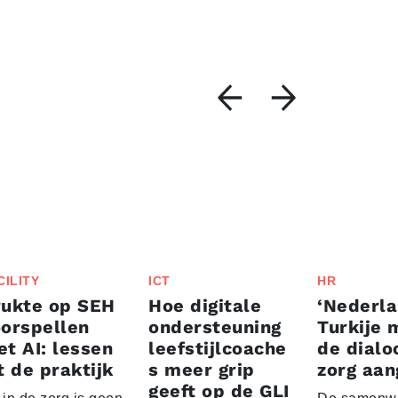
CILITY
ICT
HR
rukte op SEH
Hoe digitale
‘Nederla
orspellen
ondersteuning
Turkije 
t AI: lessen
leefstijlcoache
de dialo
t de praktijk
s meer grip
zorg aan
geeft op de GLI