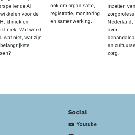
ook om organisatie,
orspellende AI
inzetten va
registratie, monitoring
twikkelen voor de
zorgprofess
en samenwerking.
H, kliniek en
Nederland,
ikliniek. Wat werkt
over
, wat niet, wat zijn
behandelcap
belangrijkste
en cultuurs
ssen?
zorg.
Social
Youtube