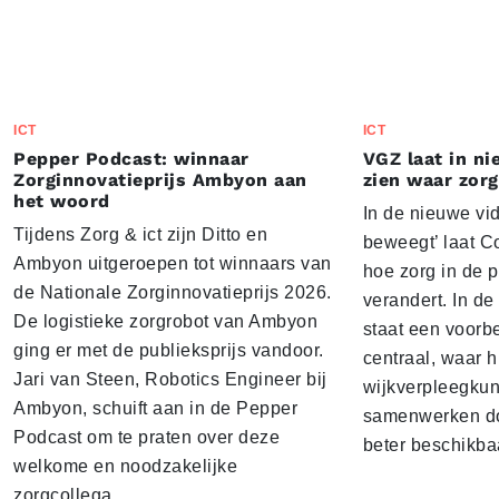
ICT
ICT
Pepper Podcast: winnaar
VGZ laat in n
Zorginnovatieprijs Ambyon aan
zien waar zor
het woord
In de nieuwe vi
Tijdens Zorg & ict zijn Ditto en
beweegt’ laat C
Ambyon uitgeroepen tot winnaars van
hoe zorg in de p
de Nationale Zorginnovatieprijs 2026.
verandert. In de
De logistieke zorgrobot van Ambyon
staat een voorb
ging er met de publieksprijs vandoor.
centraal, waar h
Jari van Steen, Robotics Engineer bij
wijkverpleegkun
Ambyon, schuift aan in de Pepper
samenwerken do
Podcast om te praten over deze
beter beschikbaa
welkome en noodzakelijke
zorgcollega.