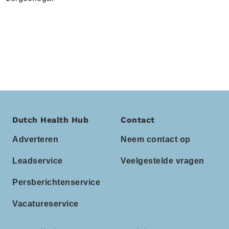
Dutch Health Hub
Contact
Adverteren
Neem contact op
Leadservice
Veelgestelde vragen
Persberichtenservice
Vacatureservice