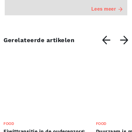
Lees meer
Gerelateerde artikelen
FOOD
FOOD
Eiwittransitie in de ouderenzorg:
Duurzaam is m