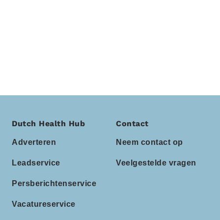
Dutch Health Hub
Contact
Adverteren
Neem contact op
Leadservice
Veelgestelde vragen
Persberichtenservice
Vacatureservice