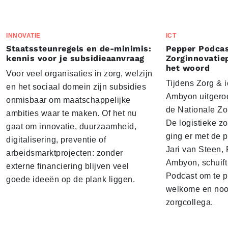
INNOVATIE
ICT
Staatssteunregels en de-minimis:
Pepper Podcas
kennis voor je subsidieaanvraag
Zorginnovatie
het woord
Voor veel organisaties in zorg, welzijn
Tijdens Zorg & ic
en het sociaal domein zijn subsidies
Ambyon uitgeroe
onmisbaar om maatschappelijke
de Nationale Zo
ambities waar te maken. Of het nu
De logistieke z
gaat om innovatie, duurzaamheid,
ging er met de p
digitalisering, preventie of
Jari van Steen, 
arbeidsmarktprojecten: zonder
Ambyon, schuift
externe financiering blijven veel
Podcast om te p
goede ideeën op de plank liggen.
welkome en noo
zorgcollega.