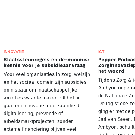
INNOVATIE
ICT
Staatssteunregels en de-minimis:
Pepper Podcas
kennis voor je subsidieaanvraag
Zorginnovatie
het woord
Voor veel organisaties in zorg, welzijn
Tijdens Zorg & ic
en het sociaal domein zijn subsidies
Ambyon uitgeroe
onmisbaar om maatschappelijke
de Nationale Zo
ambities waar te maken. Of het nu
De logistieke z
gaat om innovatie, duurzaamheid,
ging er met de p
digitalisering, preventie of
Jari van Steen, 
arbeidsmarktprojecten: zonder
Ambyon, schuift
externe financiering blijven veel
Podcast om te p