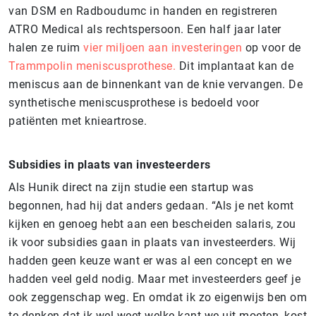
van DSM en Radboudumc in handen en registreren
ATRO Medical als rechtspersoon. Een half jaar later
halen ze ruim
vier miljoen aan investeringen
op voor de
Trammpolin meniscusprothese.
Dit implantaat kan de
meniscus aan de binnenkant van de knie vervangen. De
synthetische meniscusprothese is bedoeld voor
patiënten met knieartrose.
Subsidies in plaats van investeerders
Als Hunik direct na zijn studie een startup was
begonnen, had hij dat anders gedaan. “Als je net komt
kijken en genoeg hebt aan een bescheiden salaris, zou
ik voor subsidies gaan in plaats van investeerders. Wij
hadden geen keuze want er was al een concept en we
hadden veel geld nodig. Maar met investeerders geef je
ook zeggenschap weg. En omdat ik zo eigenwijs ben om
te denken dat ik wel weet welke kant we uit moeten, kost