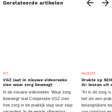
Gerelateerde artikelen
ICT
FACILITY
VGZ laat in nieuwe videoreeks
Drukte op SEH
zien waar zorg beweegt
AI: lessen uit 
In de nieuwe videoreeks ‘Waar zorg
“AI in de zorg i
beweegt’ laat Coöperatie VGZ zien
het als een prak
hoe zorg in de praktijk stap voor stap
belangrijkere b
verandert. In de eerste aflevering
van vandaag en 