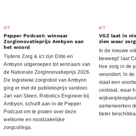
ICT
ICT
Pepper Podcast: winnaar
VGZ laat in n
Zorginnovatieprijs Ambyon aan
zien waar zor
het woord
In de nieuwe vi
Tijdens Zorg & ict zijn Ditto en
beweegt’ laat C
Ambyon uitgeroepen tot winnaars van
hoe zorg in de p
de Nationale Zorginnovatieprijs 2026.
verandert. In de
De logistieke zorgrobot van Ambyon
staat een voorb
ging er met de publieksprijs vandoor.
centraal, waar h
Jari van Steen, Robotics Engineer bij
wijkverpleegkun
Ambyon, schuift aan in de Pepper
samenwerken do
Podcast om te praten over deze
beter beschikbaa
welkome en noodzakelijke
zorgcollega.