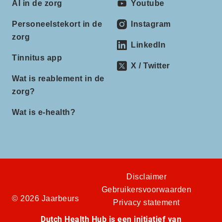
AI in de zorg
Youtube
Personeelstekort in de
Instagram
zorg
LinkedIn
Tinnitus app
X / Twitter
Wat is reablement in de
zorg?
Wat is e-health?
Disclaimer
Gebruikersvoorwaarden
© 2026 Jaarbeurs
Privacy statement
Dutch Health Hub is een initiatief van