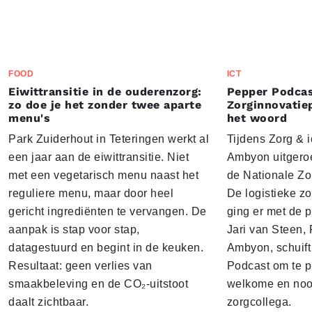
FOOD
ICT
Eiwittransitie in de ouderenzorg:
Pepper Podcas
zo doe je het zonder twee aparte
Zorginnovatie
menu's
het woord
Park Zuiderhout in Teteringen werkt al
Tijdens Zorg & ic
een jaar aan de eiwittransitie. Niet
Ambyon uitgeroe
met een vegetarisch menu naast het
de Nationale Zo
reguliere menu, maar door heel
De logistieke z
gericht ingrediënten te vervangen. De
ging er met de p
aanpak is stap voor stap,
Jari van Steen, 
datagestuurd en begint in de keuken.
Ambyon, schuift
Resultaat: geen verlies van
Podcast om te p
smaakbeleving en de CO₂-uitstoot
welkome en noo
daalt zichtbaar.
zorgcollega.