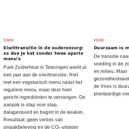
FOOD
FOOD
Eiwittransitie in de ouderenzorg:
Duurzaam is m
zo doe je het zonder twee aparte
De transitie naa
menu's
voeding in de z
Park Zuiderhout in Teteringen werkt al
en milieu. Maar
een jaar aan de eiwittransitie. Niet
gezondheidswe
met een vegetarisch menu naast het
de Vries is duu
reguliere menu, maar door heel
plantaardige vo
gericht ingrediënten te vervangen. De
aanpak is stap voor stap,
datagestuurd en begint in de keuken.
Resultaat: geen verlies van
smaakbeleving en de CO₂-uitstoot