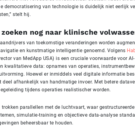
“De democratisering van technologie is duidelijk niet eerlijk ve
ten,” stelt hij.
 zoeken nog naar klinische volwass
 aandrijvers van toekomstige veranderingen worden augmente
navigatie en kunstmatige intelligentie genoemd. Volgens
Hab
ector van MedApp USA) is een cruciale voorwaarde voor AI-i
n kwalitatieve data: opnames van operaties, instrumentbe
uitvorming. Hoewel er inmiddels veel digitale informatie bes
oot deel afhankelijk van handmatige invoer. Met betere datav
egeleiding tijdens operaties realistischer worden.
 trokken parallellen met de luchtvaart, waar gestructureerde
stemen, simulatie-training en objectieve data-analyse stand
evingen beheersbaar te houden.