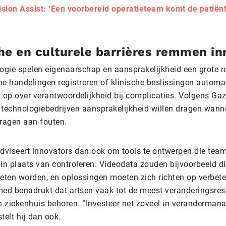
ision Assist: ‘Een voorbereid ope­ra­tie­team komt de patiënt 
he en culturele barrières remmen in
ogie spelen eigenaarschap en aansprakelijkheid een grote r
he handelingen registreren of klinische beslissingen automa
 op over verantwoordelijkheid bij complicaties. Volgens Gazi
f technologiebedrijven aansprakelijkheid willen dragen wanne
ragen aan fouten.
dviseert innovators dan ook om tools te ontwerpen die tea
in plaats van controleren. Videodata zouden bijvoorbeeld di
eten worden, en oplossingen moeten zich richten op verbete
ed benadrukt dat artsen vaak tot de meest veranderingsres
n ziekenhuis behoren. “Investeer net zoveel in veranderman
stelt hij dan ook.