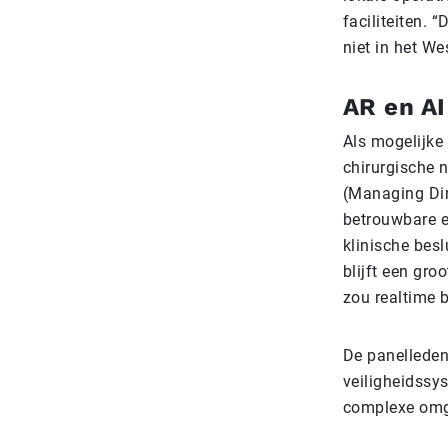
faciliteiten. 
niet in het Wes
AR en AI
Als mogelijke
chirurgische 
(Managing Dir
betrouwbare e
klinische besl
blijft een gr
zou realtime b
De panelleden
veiligheidssy
complexe omg