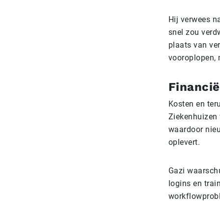
Hij verwees n
snel zou verdw
plaats van ve
vooroplopen, 
Financië
Kosten en ter
Ziekenhuizen 
waardoor nieu
oplevert.
Gazi waarschu
logins en tra
workflowprobl