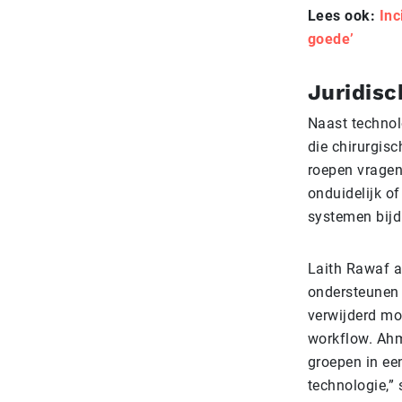
Lees ook:
Inc
goede’
Juridisc
Naast technol
die chirurgisc
roepen vragen
onduidelijk o
systemen bijd
Laith Rawaf a
ondersteunen 
verwijderd mo
workflow. Ahm
groepen in ee
technologie,” 