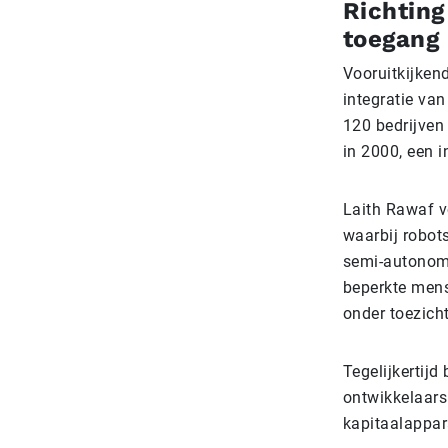
Richting
toegang
Vooruitkijken
integratie va
120 bedrijven 
in 2000, een i
Laith Rawaf v
waarbij robot
semi-autonome
beperkte mens
onder toezich
Tegelijkertijd
ontwikkelaars
kapitaalappar