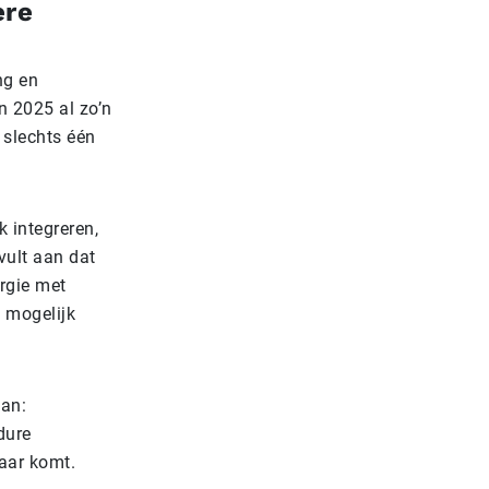
ere
ng en
n 2025 al zo’n
 slechts één
 integreren,
vult aan dat
rgie met
 mogelijk
aan:
dure
aar komt.