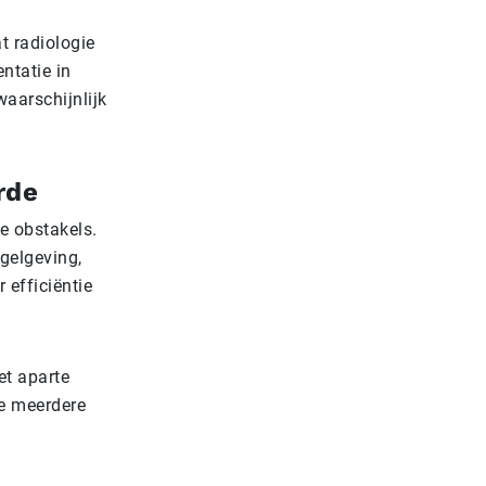
t radiologie
ntatie in
aarschijnlijk
rde
e obstakels.
gelgeving,
efficiëntie
et aparte
ie meerdere