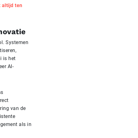
altijd ten
novatie
ol. Systemen
tiseren,
 is het
er AI-
ms
rect
ring van de
istente
agement als in