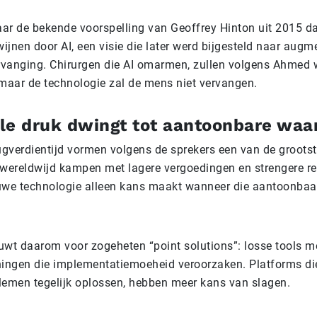
aar de bekende voorspelling van Geoffrey Hinton uit 2015 da
ijnen door AI, een visie die later werd bijgesteld naar augme
rvanging. Chirurgen die AI omarmen, zullen volgens Ahmed w
maar de technologie zal de mens niet vervangen.
le druk dwingt tot aantoonbare waa
ugverdientijd vormen volgens de sprekers een van de grootst
wereldwijd kampen met lagere vergoedingen en strengere re
we technologie alleen kans maakt wanneer die aantoonbaar 
wt daarom voor zogeheten “point solutions”: losse tools m
iningen die implementatiemoeheid veroorzaken. Platforms d
emen tegelijk oplossen, hebben meer kans van slagen.