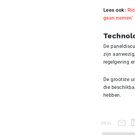
Lees ook:
Ric
gaan nemen’
Technolo
De paneldiscu
zijn aanwezig
regelgeving e
De grootste ui
die beschikbaa
hebben.
DEEL