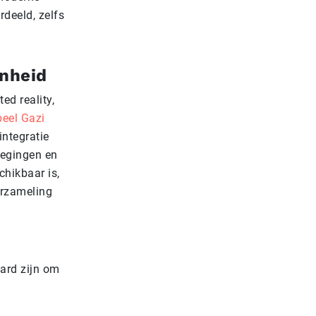
rdeeld, zelfs
enheid
d reality,
eel Gazi
ntegratie
wegingen en
chikbaar is,
erzameling
aard zijn om