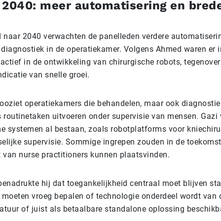
 2040: meer automatisering en bred
d naar 2040 verwachten de panelleden verdere automatiseri
n diagnostiek in de operatiekamer. Volgens Ahmed waren er i
actief in de ontwikkeling van chirurgische robots, tegenover
ndicatie van snelle groei.
ooziet operatiekamers die behandelen, maar ook diagnostiek
s routinetaken uitvoeren onder supervisie van mensen. Gazi 
 systemen al bestaan, zoals robotplatforms voor kniechiru
elijke supervisie. Sommige ingrepen zouden in de toekomst
t van nurse practitioners kunnen plaatsvinden.
 benadrukte hij dat toegankelijkheid centraal moet blijven st
 moeten vroeg bepalen of technologie onderdeel wordt van 
atuur of juist als betaalbare standalone oplossing beschikb