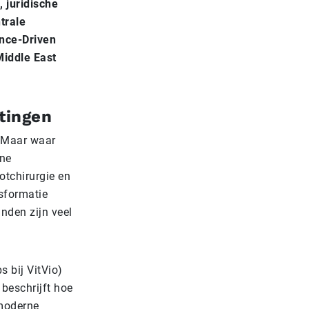
 juridische
trale
ence-Driven
Middle East
htingen
. Maar waar
rne
otchirurgie en
nsformatie
nden zijn veel
s bij VitVio)
 beschrijft hoe
amoderne