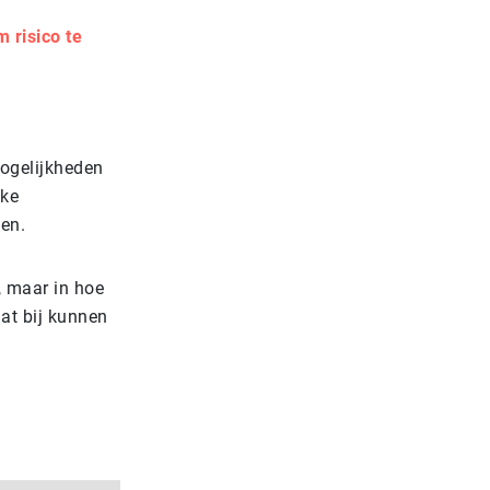
m risico te
mogelijkheden
jke
en.
, maar in hoe
aat bij kunnen