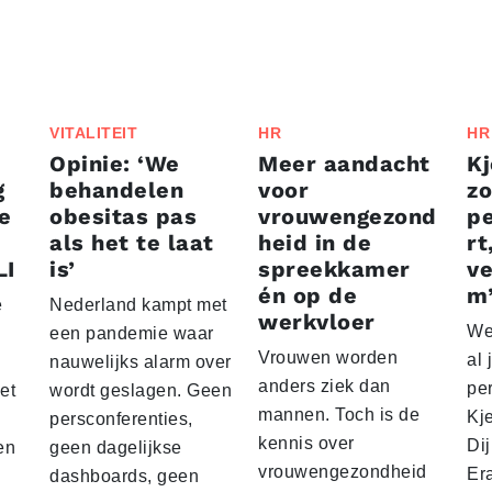
VITALITEIT
HR
HR
Opinie: ‘We
Meer aandacht
Kj
g
behandelen
voor
zo
he
obesitas pas
vrouwengezond
p
als het te laat
heid in de
rt
LI
is’
spreekkamer
v
én op de
m
e
Nederland kampt met
werkvloer
We
een pandemie waar
Vrouwen worden
al 
nauwelijks alarm over
anders ziek dan
pe
et
wordt geslagen. Geen
mannen. Toch is de
Kje
persconferenties,
kennis over
Dij
en
geen dagelijkse
vrouwengezondheid
Er
dashboards, geen