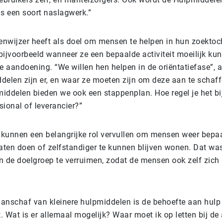
ls een soort naslagwerk.”
nwijzer heeft als doel om mensen te helpen in hun zoektoc
bijvoorbeeld wanneer ze een bepaalde activiteit moeilijk ku
e aandoening. “We willen hen helpen in de oriëntatiefase”, 
delen zijn er, en waar ze moeten zijn om deze aan te schaffe
iddelen bieden we ook een stappenplan. Hoe regel je het bi
ional of leverancier?”
kunnen een belangrijke rol vervullen om mensen weer bepa
 laten doen of zelfstandiger te kunnen blijven wonen. Dat w
den de doelgroep te verruimen, zodat de mensen ook zelf zic
aanschaf van kleinere hulpmiddelen is de behoefte aan hulp 
t. Wat is er allemaal mogelijk? Waar moet ik op letten bij d