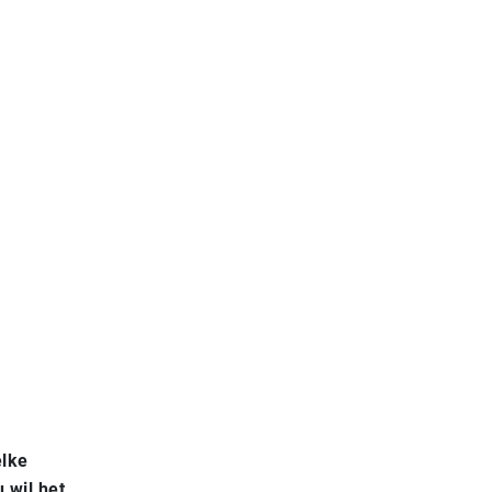
elke
 wil het