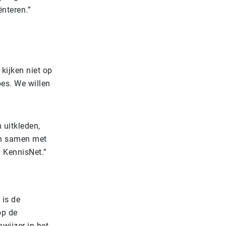
ënteren.”
 kijken niet op
es. We willen
 uitkleden,
ken samen met
 KennisNet.”
 is de
op de
wijzer in het