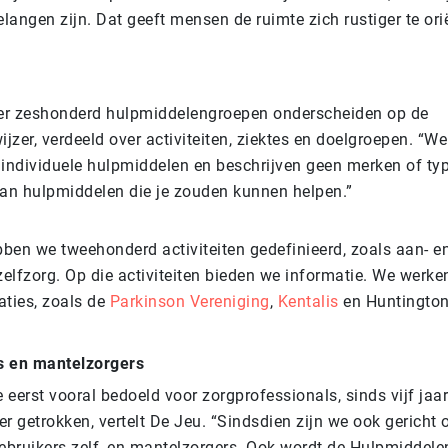
angen zijn. Dat geeft mensen de ruimte zich rustiger te ori
 er zeshonderd hulpmiddelengroepen onderscheiden op de
zer, verdeeld over activiteiten, ziektes en doelgroepen. “We
 individuele hulpmiddelen en beschrijven geen merken of typ
van hulpmiddelen die je zouden kunnen helpen.”
ben we tweehonderd activiteiten gedefinieerd, zoals aan- en
 zelfzorg. Op die activiteiten bieden we informatie. We wer
saties, zoals de
Parkinson Vereniging
,
Kentalis
en Huntington
s en mantelzorgers
eerst vooral bedoeld voor zorgprofessionals, sinds vijf jaar
r getrokken, vertelt De Jeu. “Sindsdien zijn we ook gericht 
bruikers zelf, en mantelzorgers. Ook wordt de Hulpmiddelen