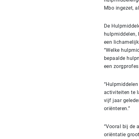
Mbo ingezet, a
De Hulpmiddele
hulpmiddelen, 
een lichamelijk
“Welke hulpmid
bepaalde hulpm
een zorgprofess
“Hulpmiddelen 
activiteiten te
vijf jaar gele
oriënteren.”
“Vooral bij de 
oriëntatie groo