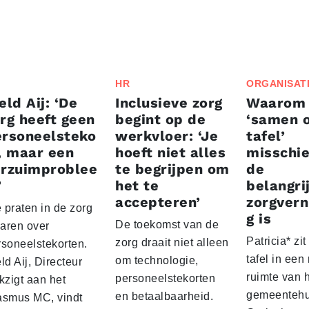
HR
ORGANISAT
eld Aij: ‘De
Inclusieve zorg
Waarom
rg heeft geen
begint op de
‘samen 
ersoneelsteko
werkvloer: ‘Je
tafel’
, maar een
hoeft niet alles
misschi
erzuimproblee
te begrijpen om
de
’
het te
belangri
accepteren’
zorgvern
 praten in de zorg
g is
De toekomst van de
jaren over
Patricia* zi
zorg draait niet alleen
rsoneelstekorten.
tafel in een 
om technologie,
ld Aij, Directeur
ruimte van 
personeelstekorten
kzigt aan het
gemeentehu
en betaalbaarheid.
asmus MC, vindt