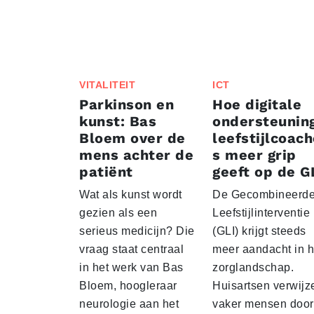
VITALITEIT
ICT
Parkinson en
Hoe digitale
kunst: Bas
ondersteunin
Bloem over de
leefstijlcoac
mens achter de
s meer grip
patiënt
geeft op de G
Wat als kunst wordt
De Gecombineerd
gezien als een
Leefstijlinterventie
serieus medicijn? Die
(GLI) krijgt steeds
vraag staat centraal
meer aandacht in h
in het werk van Bas
zorglandschap.
Bloem, hoogleraar
Huisartsen verwijz
neurologie aan het
vaker mensen door