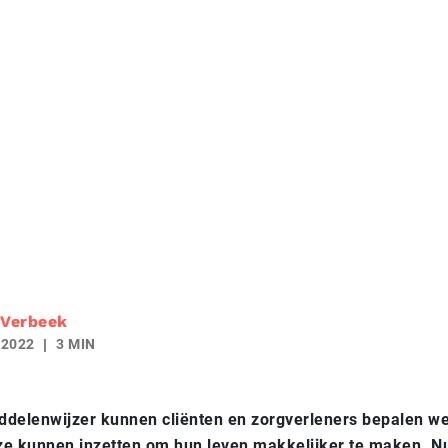
 Verbeek
 2022
3 MIN
ddelenwijzer kunnen cliënten en zorgverleners bepalen w
e kunnen inzetten om hun leven makkelijker te maken. Nu