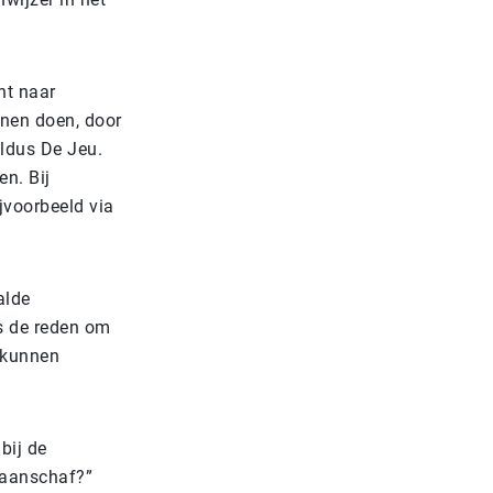
ht naar
nnen doen, door
aldus De Jeu.
n. Bij
jvoorbeeld via
alde
as de reden om
h kunnen
bij de
e aanschaf?”