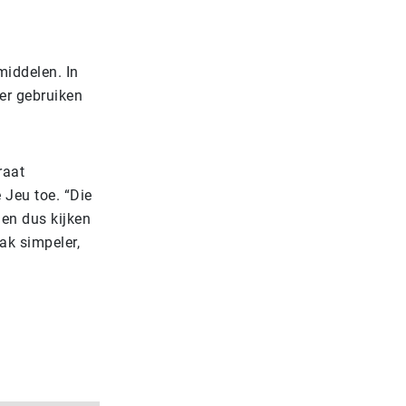
middelen. In
er gebruiken
raat
 Jeu toe. “Die
len dus kijken
k simpeler,