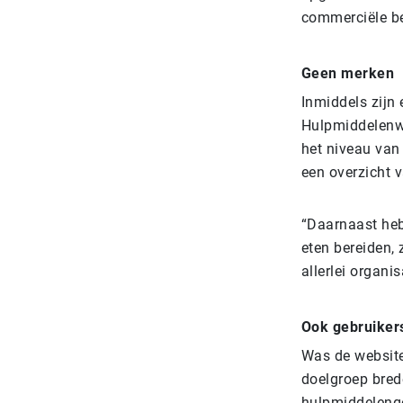
commerciële bel
Geen merken
Inmiddels zijn
Hulpmiddelenwij
het niveau van
een overzicht 
“Daarnaast heb
eten bereiden,
allerlei organi
Ook gebruiker
Was de website 
doelgroep brede
hulpmiddelenge