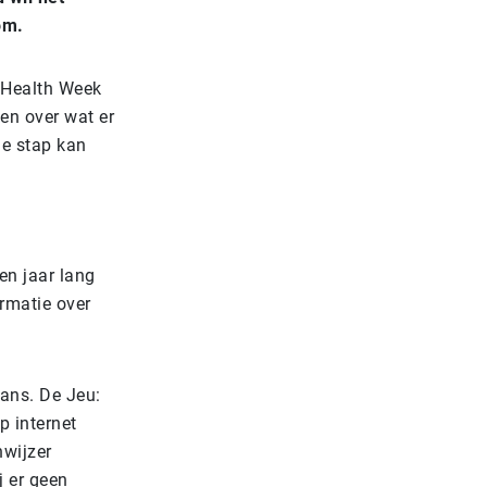
om.
h Health Week
en over wat er
de stap kan
en jaar lang
rmatie over
lans. De Jeu:
p internet
wijzer
j er geen