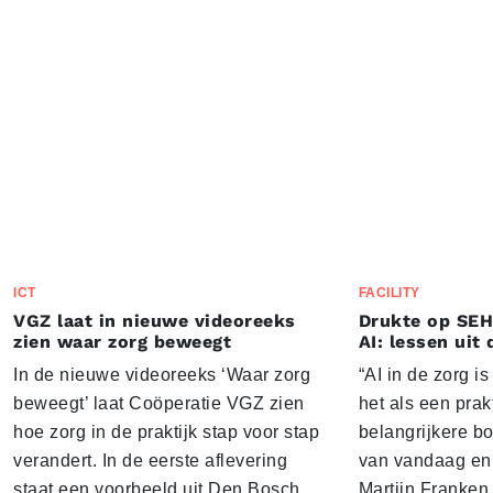
ICT
FACILITY
VGZ laat in nieuwe videoreeks
Drukte op SEH
zien waar zorg beweegt
AI: lessen uit 
In de nieuwe videoreeks ‘Waar zorg
“AI in de zorg i
beweegt’ laat Coöperatie VGZ zien
het als een prak
hoe zorg in de praktijk stap voor stap
belangrijkere b
verandert. In de eerste aflevering
van vandaag en 
staat een voorbeeld uit Den Bosch
Martijn Franken,