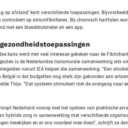
ng op afstand’ kent verschillende toepassingen. Bijvoorbeel
ie controleert op atriumfibrilleren. Bij chronisch hartfalen w
rd met een bloeddrukmeter en een app.
 gezondheidstoepassingen
se kans werd met veel interesse gekeken naar de Fibricheck
 gezien is de Nederlandse transmurale samenwerking iets om
tiegelden vanuit IZA helpen die samenwerking. “Een struikel
n België is dat budgetten nog sterk zijn gebonden aan artsen
rtelde Thijs. “Dat systeem stimuleert niet de overgang naar 
 loopt Nederland voorop met het opdoen van praktische erva
an hybride zorg in samenwerking met verschillende organisa
ogen meekijken en er ons voordeel mee doen”, schrijft ze da