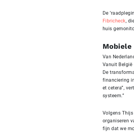
De ‘raadplegi
Fibricheck
, d
huis gemonito
Mobiele
Van Nederland
Vanuit België
De transforma
financiering i
et cetera”, ve
systeem.”
Volgens Thijs
organiseren v
fijn dat we m