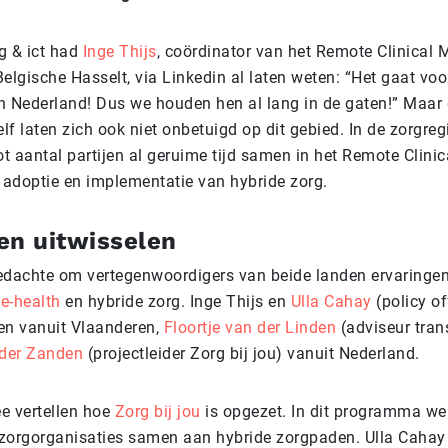
g & ict had
Inge Thijs
, coördinator van het Remote Clinical 
Belgische Hasselt, via Linkedin al laten weten: “Het gaat voo
in Nederland! Dus we houden hen al lang in de gaten!” Maar
lf laten zich ook niet onbetuigd op dit gebied. In de zorgre
t aantal partijen al geruime tijd samen in het Remote Clini
 adoptie en implementatie van hybride zorg.
en uitwisselen
dachte om vertegenwoordigers van beide landen ervaringen 
r
e-health
en hybride zorg. Inge Thijs en
Ulla Cahay
(policy of
len vanuit Vlaanderen,
Floortje van der Linden
(adviseur tran
der Zanden
(projectleider Zorg bij jou) vanuit Nederland.
ee vertellen hoe
Zorg bij jou
is opgezet. In dit programma we
 zorgorganisaties samen aan hybride zorgpaden. Ulla Cahay 