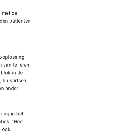
d met de
orden patiënten
-oplossing.
 van te leren.
blok in de
, huisartsen,
een ander
ring in het
ties. “Heel
n ook