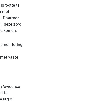
lgrootte te
m met
en. Daarmee
ij deze zorg
te komen.
uismonitoring
 met vaste
n ‘evidence
t is
e regio