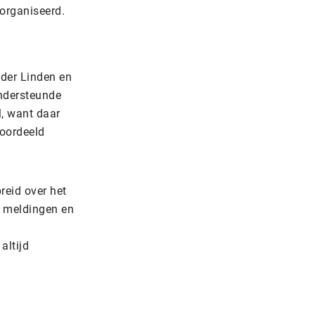
eorganiseerd.
 der Linden en
ondersteunde
l, want daar
eoordeeld
reid over het
te meldingen en
altijd