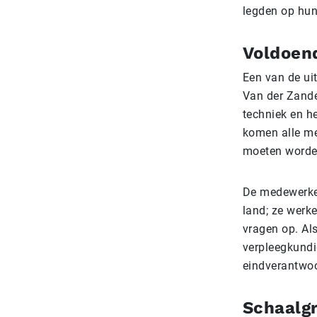
legden op hun
Voldoend
Een van de ui
Van der Zanden
techniek en h
komen alle me
moeten worde
De medewerker
land; ze werke
vragen op. Al
verpleegkundig
eindverantwoor
Schaalgr