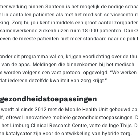
menwerking binnen Santeon is het mogelijk de nodige schaa
el in aantallen patiënten als met het medisch servicecentru
kking. Zorg bij jou kent inmiddels een groot aantal zorgpad
 samenwerkende ziekenhuizen ruim 18.000 patiënten. Dankz
even de meeste patiënten niet meer standaard naar de poli 
onder dit programma vallen, krijgen voorlichting over de th
k van de apps. Meldingen die binnenkomen bij het medisch
m worden volgens een vast protocol opgevolgd. “We werken
at iedereen dezelfde kwaliteit van zorg krijgt.”
 gezondheidstoepassingen
 wordt al sinds 2012 met de Mobile Health Unit gebouwd aa
’, oftewel innovatieve mobiele gezondheidstoepassingen. Di
het Limburg Clinical Research Centre, vertelde Inge Thijs. D
n katalysator zijn voor de ontwikkeling van hybride zorg.