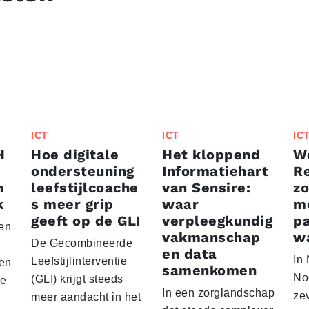
ICT
ICT
IC
H
Hoe digitale
Het kloppend
We
ondersteuning
Informatiehart
Re
n
leefstijlcoache
van Sensire:
zo
k
s meer grip
waar
mo
geeft op de GLI
verpleegkundig
p
een
vakmanschap
w
De Gecombineerde
en data
In
Leefstijlinterventie
 en
samenkomen
No
(GLI) krijgt steeds
re
In een zorglandschap
ze
meer aandacht in het