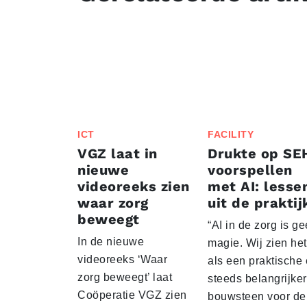
ICT
FACILITY
VGZ laat in
Drukte op SE
nieuwe
voorspellen
videoreeks zien
met AI: lesse
waar zorg
uit de praktij
beweegt
“AI in de zorg is g
In de nieuwe
magie. Wij zien het
videoreeks ‘Waar
als een praktische
zorg beweegt’ laat
steeds belangrijke
Coöperatie VGZ zien
bouwsteen voor de