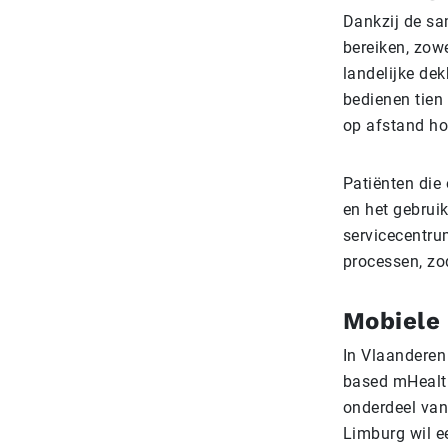
Dankzij de sa
bereiken, zow
landelijke de
bedienen tien
op afstand ho
Patiënten die 
en het gebrui
servicecentru
processen, zod
Mobiele
In Vlaanderen
based mHealth
onderdeel van 
Limburg wil ee