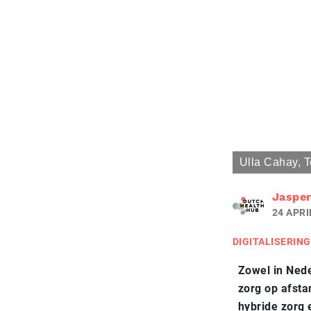
Ulla Cahay, T
Jasper
24 APRI
DIGITALISERING
Zowel in Nede
zorg op afsta
hybride zorg 