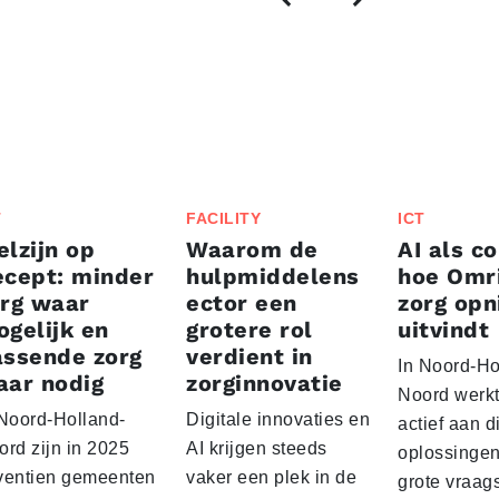
T
FACILITY
ICT
lzijn op
Waarom de
AI als co
cept: minder
hulpmiddelens
hoe Omr
rg waar
ector een
zorg op
gelijk en
grotere rol
uitvindt
assende zorg
verdient in
In Noord-Ho
aar nodig
zorginnovatie
Noord werk
 Noord-Holland-
Digitale innovaties en
actief aan d
ord zijn in 2025
AI krijgen steeds
oplossingen
ventien gemeenten
vaker een plek in de
grote vraag