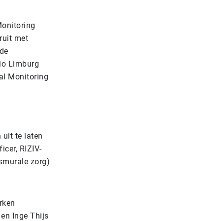
Monitoring
ruit met
 de
gio Limburg
cal Monitoring
uit te laten
ficer, RIZIV-
smurale zorg)
rken
en Inge Thijs