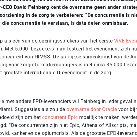
r-CEO David Feinberg kent de overname geen ander strate
oorziening in de zorg te verbeteren: “De concurrentie is ni
 díe concurrentie te verslaan, is data delen onmisbaar.
p als één van de openingssprekers van het eerste
ViVE Even
ami. Met 5.000 bezoekers manifesteert het evenement zich na
 concurrent van HIMSS. De jaarlijkse samenkomst van de A
ing voor zorginformatiemanagers is met circa 35.000 bezoek
 grootste internationale IT-evenement in de zorg.
e met andere EPD-leveranciers wil Feinberg in ieder geval n
 Miami. Suggesties als zou de
overname door Oracle
voor bij
bedoeld zijn om het
concurrent Epic
moeilijk te maken, werde
gd. “De concurrenten zijn niet Epic, Athena of Allscripts, ma
ovid, kanker en de opiumcrisis. Als de grootste EPD-leveranc