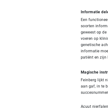
Informatie del
Een functioneel
soorten informa
geweest op de a
voeren op klini
genetische acht
informatie moe
patiënt en zij
Magische inst
Feinberg lijkt 
aan gaf, in te 
succesnummers 
Acuut nierfalen