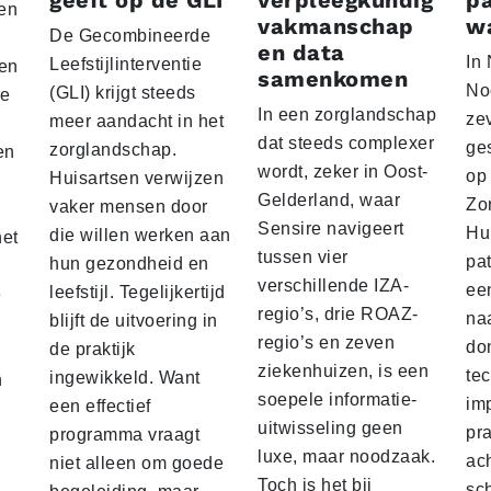
geeft op de GLI
verpleegkundig
p
een
vakmanschap
w
De Gecombineerde
en data
In
Leefstijlinterventie
 en
samenkomen
No
(GLI) krijgt steeds
re
In een zorglandschap
ze
meer aandacht in het
dat steeds complexer
ges
zorglandschap.
en
wordt, zeker in Oost-
op
Huisartsen verwijzen
Gelderland, waar
Zo
vaker mensen door
Sensire navigeert
Hu
die willen werken aan
het
tussen vier
pa
hun gezondheid en
verschillende IZA-
ee
leefstijl. Tegelijkertijd
e
regio’s, drie ROAZ-
naa
blijft de uitvoering in
regio’s en zeven
dom
de praktijk
ziekenhuizen, is een
te
ingewikkeld. Want
n
soepele informatie-
imp
een effectief
uitwisseling geen
pr
programma vraagt
luxe, maar noodzaak.
ac
niet alleen om goede
Toch is het bij
sch