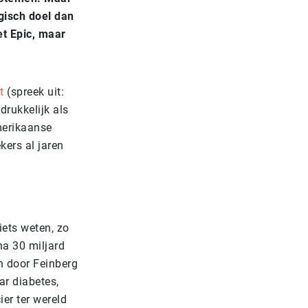
gisch doel dan
et Epic, maar
t
(spreek uit:
drukkelijk als
merikaanse
ers al jaren
iets weten, zo
na 30 miljard
n door Feinberg
ar diabetes,
ier ter wereld