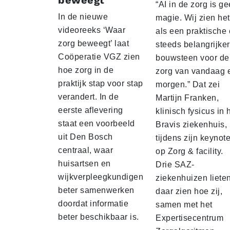
beweegt
“AI in de zorg is g
In de nieuwe
magie. Wij zien het
videoreeks ‘Waar
als een praktische
zorg beweegt’ laat
steeds belangrijke
Coöperatie VGZ zien
bouwsteen voor de
hoe zorg in de
zorg van vandaag 
praktijk stap voor stap
morgen.” Dat zei
verandert. In de
Martijn Franken,
eerste aflevering
klinisch fysicus in 
staat een voorbeeld
Bravis ziekenhuis,
uit Den Bosch
tijdens zijn keynot
centraal, waar
op Zorg & facility.
huisartsen en
Drie SAZ-
wijkverpleegkundigen
ziekenhuizen liete
beter samenwerken
daar zien hoe zij,
doordat informatie
samen met het
beter beschikbaar is.
Expertisecentrum