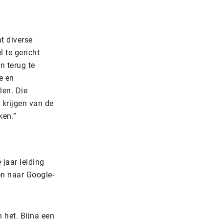
t diverse
 te gericht
n terug te
e en
len. Die
 krijgen van de
ken.”
e jaar leiding
gen naar Google-
 het. Bijna een