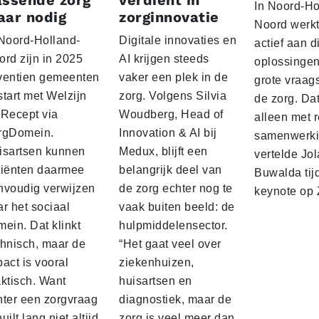
assende zorg
verdient in
In Noord-Ho
aar nodig
zorginnovatie
Noord werk
 Noord-Holland-
Digitale innovaties en
actief aan d
ord zijn in 2025
AI krijgen steeds
oplossingen
ventien gemeenten
vaker een plek in de
grote vraag
tart met Welzijn
zorg. Volgens Silvia
de zorg. Da
 Recept via
Woudberg, Head of
alleen met 
rgDomein.
Innovation & AI bij
samenwerki
isartsen kunnen
Medux, blijft een
vertelde Jo
tiënten daarmee
belangrijk deel van
Buwalda tij
nvoudig verwijzen
de zorg echter nog te
keynote op Z
r het sociaal
vaak buiten beeld: de
ein. Dat klinkt
hulpmiddelensector.
chnisch, maar de
“Het gaat veel over
act is vooral
ziekenhuizen,
aktisch. Want
huisartsen en
hter een zorgvraag
diagnostiek, maar de
uilt lang niet altijd
zorg is veel meer dan