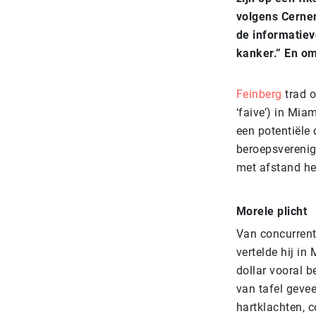
volgens Cerne
de informatiev
kanker.” En om
Feinberg
trad o
‘faive’) in Mi
een potentiële
beroepsverenig
met afstand het
Morele plicht
Van concurrenti
vertelde hij in
dollar vooral 
van tafel gevee
hartklachten, c