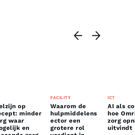
T
FACILITY
ICT
lzijn op
Waarom de
AI als co
cept: minder
hulpmiddelens
hoe Omr
rg waar
ector een
zorg op
gelijk en
grotere rol
uitvindt