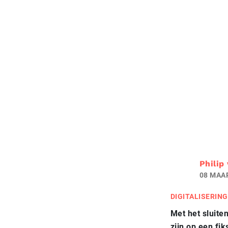
Philip
08 MAA
DIGITALISERING
Met het sluite
zijn op een fi