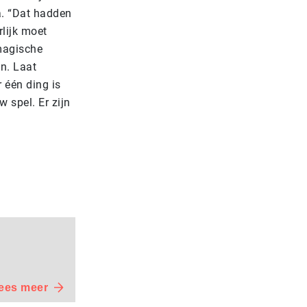
a. “Dat hadden
lijk moet
 magische
n. Laat
 één ding is
 spel. Er zijn
ees meer