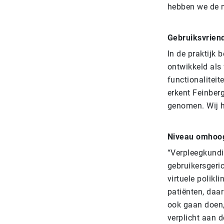
hebben we de m
Gebruiksvriend
In de praktijk 
ontwikkeld als 
functionaliteit
erkent Feinberg
genomen. Wij h
Niveau omhoo
“Verpleegkundi
gebruikersgeri
virtuele polikl
patiënten, daa
ook gaan doen, 
verplicht aan d