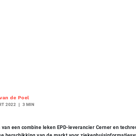
 van de Poel
RT 2022
3 MIN
n van een combine leken EPD-leverancier Cerner en techreu
kse herschikking van de markt voor ziekenhuisinformaties