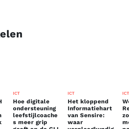
kelen
ICT
ICT
IC
H
Hoe digitale
Het kloppend
We
ondersteuning
Informatiehart
Re
n
leefstijlcoache
van Sensire:
zo
k
s meer grip
waar
mo