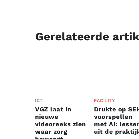
Gerelateerde arti
ICT
FACILITY
VGZ laat in
Drukte op SE
nieuwe
voorspellen
videoreeks zien
met AI: lesse
waar zorg
uit de praktij