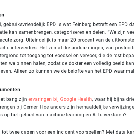
en
, gebruiksvriendelijk EPD is wat Feinberg betreft een EPD da
tie kan samenbrengen, categoriseren en delen. “We zijn veel
cute zorg. Uiteindelijk is maar 20 procent van de uitkomste
sche interventies. Het zijn al die andere dingen, van postcod
ergrond tot toegang tot voedsel en vervoer, die de rest bepa
ten we binnen halen, zodat de dokter een volledig beeld kan
n leven. Alleen zo kunnen we de belofte van het EPD waar ma
rumenten
niet bang zijn
ervaringen bij Google Health
, waar hij bijna dri
brengen bij Cerner. Hoe anders zijn herhaaldelijke verwijzin
op het gebied van machine learning en AI te verklaren?
 tot twee dagen voor een incident voorspellen? Met data kan