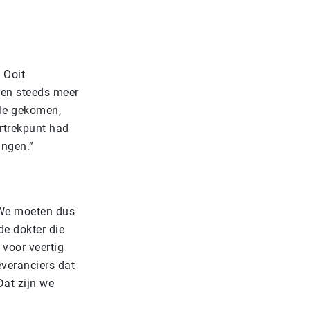
 Ooit
aren steeds meer
ede gekomen,
ertrekpunt had
ingen.”
. We moeten dus
de dokter die
 voor veertig
everanciers dat
Dat zijn we