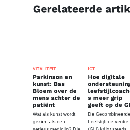
Gerelateerde arti
VITALITEIT
ICT
Parkinson en
Hoe digitale
kunst: Bas
ondersteunin
Bloem over de
leefstijlcoac
mens achter de
s meer grip
patiënt
geeft op de G
Wat als kunst wordt
De Gecombineerd
gezien als een
Leefstijlinterventie
serieus medicijn? Die
(GLI) krijgt steeds