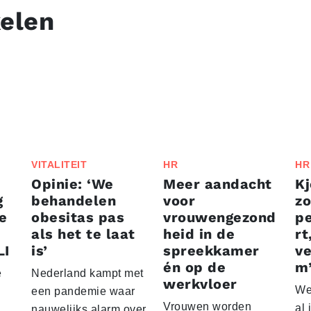
kelen
VITALITEIT
HR
HR
Opinie: ‘We
Meer aandacht
Kj
g
behandelen
voor
zo
he
obesitas pas
vrouwengezond
p
als het te laat
heid in de
rt
LI
is’
spreekkamer
v
én op de
m
e
Nederland kampt met
werkvloer
We
een pandemie waar
Vrouwen worden
al 
nauwelijks alarm over