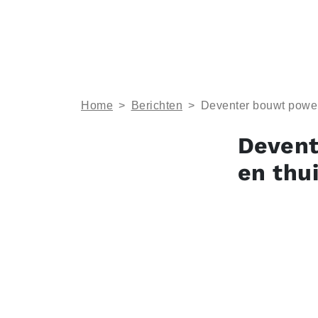
Home
>
Berichten
>
Deventer bouwt power
Devent
en thu