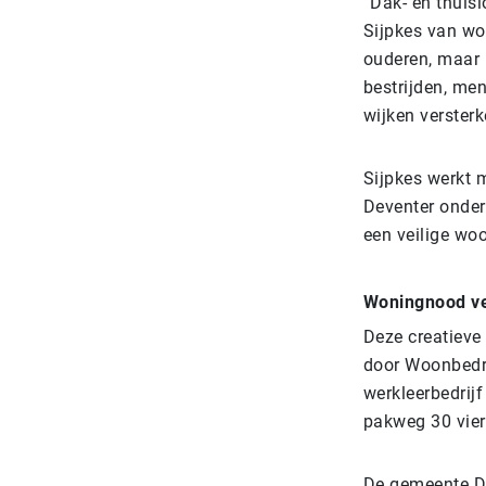
“Dak- en thuisl
Sijpkes van wo
ouderen, maar 
bestrijden, men
wijken versterk
Sijpkes werkt m
Deventer onder
een veilige wo
Woningnood v
Deze creatieve
door Woonbedri
werkleerbedrij
pakweg 30 vier
De gemeente De