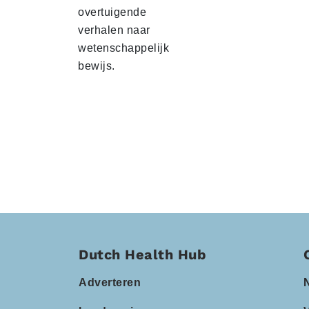
overtuigende
verhalen naar
wetenschappelijk
bewijs.
Dutch Health Hub
Adverteren