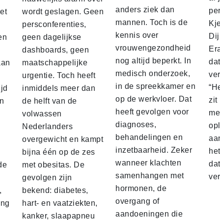
anders ziek dan
pe
et
wordt geslagen. Geen
mannen. Toch is de
Kje
persconferenties,
kennis over
Dij
en
geen dagelijkse
vrouwengezondheid
Er
dashboards, geen
nog altijd beperkt. In
da
aan
maatschappelijke
medisch onderzoek,
ve
n
urgentie. Toch heeft
in de spreekkamer en
“H
ijd
inmiddels meer dan
op de werkvloer. Dat
zit
in
de helft van de
heeft gevolgen voor
me
volwassen
diagnoses,
op
Nederlanders
behandelingen en
aa
overgewicht en kampt
inzetbaarheid. Zeker
he
bijna één op de zes
wanneer klachten
da
de
met obesitas. De
samenhangen met
ver
gevolgen zijn
hormonen, de
,
bekend: diabetes,
overgang of
ing
hart- en vaatziekten,
aandoeningen die
kanker, slaapapneu