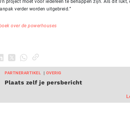
’n project moet voor iedereen te behappen zijn. Als dit lukt
aanpak verder worden uitgebreid.”
t boek over de powerhouses
PARTNERARTIKEL
OVERIG
Plaats zelf je persbericht
L