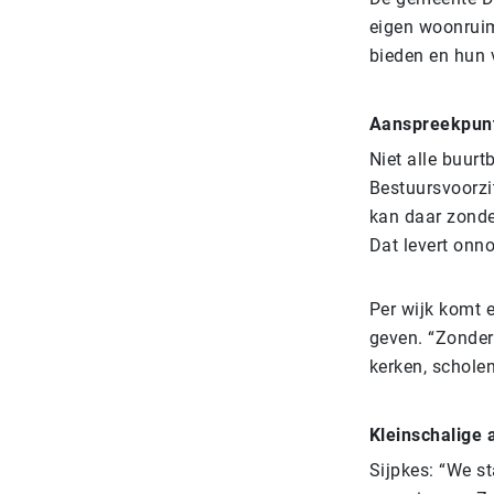
eigen woonruim
bieden en hun 
Aanspreekpun
Niet alle buurt
Bestuursvoorzit
kan daar zonder
Dat levert onn
Per wijk komt 
geven. “Zonder 
kerken, schole
Kleinschalige
Sijpkes: “We st