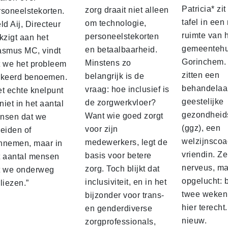
Patricia* zi
zorg draait niet alleen
rsoneelstekorten.
tafel in een 
om technologie,
ld Aij, Directeur
ruimte van 
personeelstekorten
kzigt aan het
gemeentehu
en betaalbaarheid.
asmus MC, vindt
Gorinchem. 
Minstens zo
t we het probleem
zitten een
belangrijk is de
rkeerd benoemen.
behandelaa
vraag: hoe inclusief is
et echte knelpunt
geestelijke
de zorgwerkvloer?
 niet in het aantal
gezondheid
Want wie goed zorgt
nsen dat we
(ggz), een
voor zijn
leiden of
welzijnscoa
medewerkers, legt de
nnemen, maar in
vriendin. Ze
basis voor betere
t aantal mensen
nerveus, ma
zorg. Toch blijkt dat
t we onderweg
opgelucht: 
inclusiviteit, en in het
liezen.”
twee weken
bijzonder voor trans-
hier terecht.
en genderdiverse
nieuw.
zorgprofessionals,