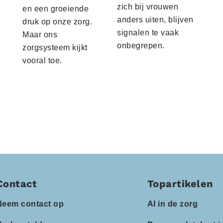
zich bij vrouwen
en een groeiende
anders uiten, blijven
druk op onze zorg.
signalen te vaak
Maar ons
onbegrepen.
zorgsysteem kijkt
vooral toe.
Contact
Topartikelen
Neem contact op
AI in de zorg