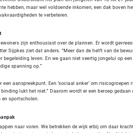
te hebben, maar wel voldoende inkomen, een dak boven het
vakvaardigheden te verbeteren.
t
bewoners zijn enthousiast over de plannen. Er wordt gevrees
ter Sijpkes ziet dat anders. “Meer dan de helft van de bewu
 begeleiding leven. En we gaan niet veertig jongelui op een k
odige spanning op.”
er een aanspreekpunt. Een ‘sociaal anker’ om risicogroepen 
binding lukt het niet.” Daarom wordt er een beroep gedaan o
n en sportscholen.
 aanpak
appen naar voren. We betrekken de wijk erbij om daar kracht