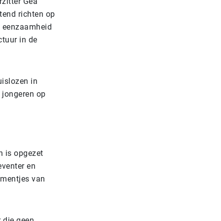
rzitter Gea
tend richten op
en eenzaamheid
ctuur in de
uislozen in
 jongeren op
n is opgezet
eventer en
ementjes van
 die geen