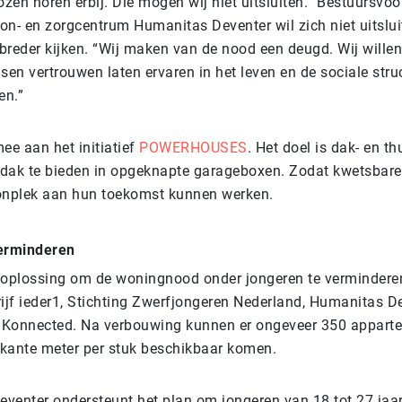
ozen horen erbij. Die mogen wij niet uitsluiten.” Bestuursvoo
on- en zorgcentrum Humanitas Deventer wil zich niet uitslui
breder kijken. “Wij maken van de nood een deugd. Wij will
sen vertrouwen laten ervaren in het leven en de sociale stru
en.”
ee aan het initiatief
POWERHOUSES
. Het doel is dak- en th
dak te bieden in opgeknapte garageboxen. Zodat kwetsbare
onplek aan hun toekomst kunnen werken.
erminderen
 oplossing om de woningnood onder jongeren te vermindere
jf ieder1, Stichting Zwerfjongeren Nederland, Humanitas D
f Konnected. Na verbouwing kunnen er ongeveer 350 appart
kante meter per stuk beschikbaar komen.
venter ondersteunt het plan om jongeren van 18 tot 27 jaar