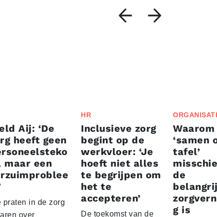
HR
ORGANISAT
eld Aij: ‘De
Inclusieve zorg
Waarom
rg heeft geen
begint op de
‘samen 
ersoneelsteko
werkvloer: ‘Je
tafel’
, maar een
hoeft niet alles
misschi
erzuimproblee
te begrijpen om
de
’
het te
belangri
accepteren’
zorgvern
 praten in de zorg
g is
De toekomst van de
jaren over