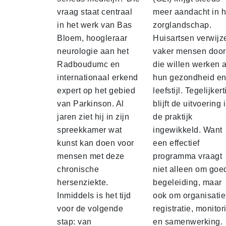
vraag staat centraal
meer aandacht in h
in het werk van Bas
zorglandschap.
Bloem, hoogleraar
Huisartsen verwijz
neurologie aan het
vaker mensen door
Radboudumc en
die willen werken 
internationaal erkend
hun gezondheid e
expert op het gebied
leefstijl. Tegelijkert
van Parkinson. Al
blijft de uitvoering 
jaren ziet hij in zijn
de praktijk
spreekkamer wat
ingewikkeld. Want
kunst kan doen voor
een effectief
mensen met deze
programma vraagt
chronische
niet alleen om goe
hersenziekte.
begeleiding, maar
Inmiddels is het tijd
ook om organisatie
voor de volgende
registratie, monitor
stap: van
en samenwerking.