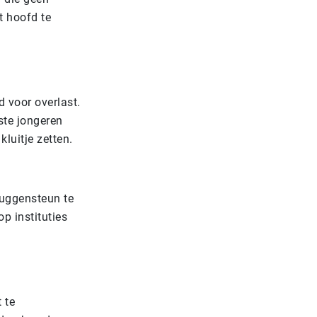
 hoofd te
d voor overlast.
ste jongeren
luitje zetten.
ruggensteun te
p instituties
 te