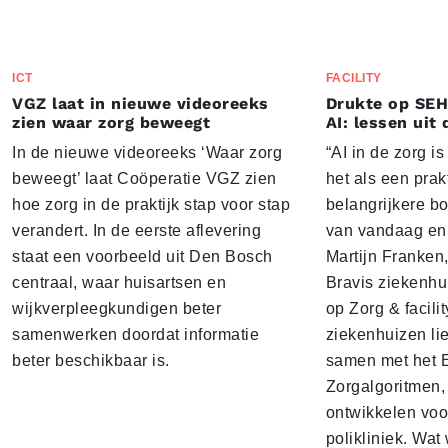
ICT
FACILITY
VGZ laat in nieuwe videoreeks
Drukte op SEH
zien waar zorg beweegt
AI: lessen uit 
In de nieuwe videoreeks ‘Waar zorg
“AI in de zorg i
beweegt’ laat Coöperatie VGZ zien
het als een prak
hoe zorg in de praktijk stap voor stap
belangrijkere b
verandert. In de eerste aflevering
van vandaag en 
staat een voorbeeld uit Den Bosch
Martijn Franken,
centraal, waar huisartsen en
Bravis ziekenhui
wijkverpleegkundigen beter
op Zorg & facili
samenwerken doordat informatie
ziekenhuizen lie
beter beschikbaar is.
samen met het 
Zorgalgoritmen,
ontwikkelen voo
polikliniek. Wat 