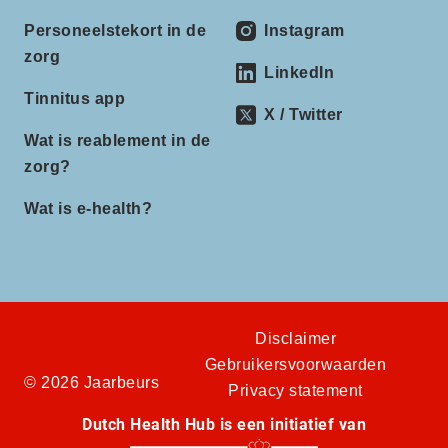
Personeelstekort in de
Instagram
zorg
LinkedIn
Tinnitus app
X / Twitter
Wat is reablement in de
zorg?
Wat is e-health?
Disclaimer
Gebruikersvoorwaarden
© 2026 Jaarbeurs
Privacy statement
Dutch Health Hub is een initiatief van