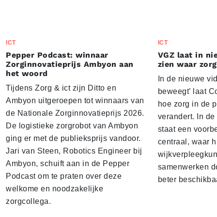
ICT
ICT
Pepper Podcast: winnaar
VGZ laat in n
Zorginnovatieprijs Ambyon aan
zien waar zor
het woord
In de nieuwe vi
Tijdens Zorg & ict zijn Ditto en
beweegt’ laat C
Ambyon uitgeroepen tot winnaars van
hoe zorg in de p
de Nationale Zorginnovatieprijs 2026.
verandert. In de
De logistieke zorgrobot van Ambyon
staat een voorb
ging er met de publieksprijs vandoor.
centraal, waar h
Jari van Steen, Robotics Engineer bij
wijkverpleegkun
Ambyon, schuift aan in de Pepper
samenwerken do
Podcast om te praten over deze
beter beschikbaa
welkome en noodzakelijke
zorgcollega.