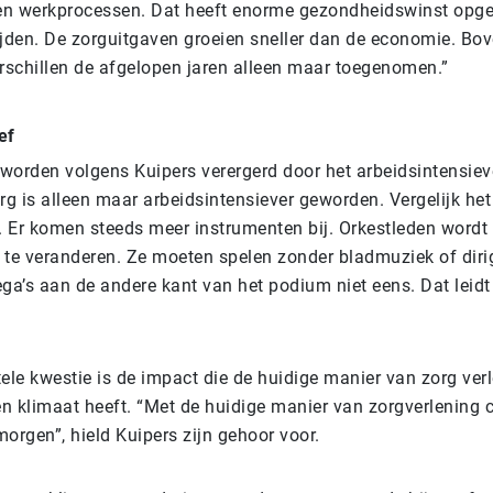
 en werkprocessen. Dat heeft enorme gezondheidswinst opge
ijden. De zorguitgaven groeien sneller dan de economie. Bov
schillen de afgelopen jaren alleen maar toegenomen.”
ef
worden volgens Kuipers verergerd door het arbeidsintensiev
rg is alleen maar arbeidsintensiever geworden. Vergelijk he
t. Er komen steeds meer instrumenten bij. Orkestleden word
 te veranderen. Ze moeten spelen zonder bladmuziek of diri
ga’s aan de andere kant van het podium niet eens. Dat leidt t
le kwestie is de impact die de huidige manier van zorg ver
n klimaat heeft. “Met de huidige manier van zorgverlening 
orgen”, hield Kuipers zijn gehoor voor.