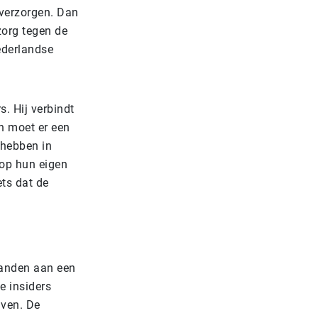
 verzorgen. Dan
zorg tegen de
ederlandse
. Hij verbindt
an moet er een
 hebben in
 op hun eigen
ets dat de
landen aan een
 insiders
jven. De