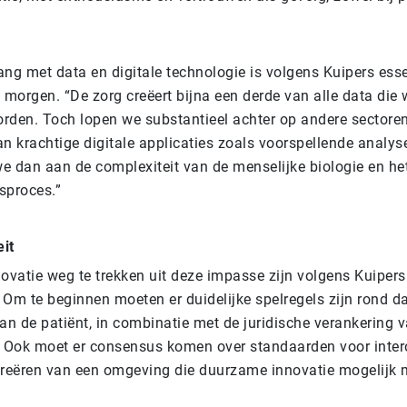
g met data en digitale technologie is volgens Kuipers esse
 morgen. “De zorg creëert bijna een derde van alle data die 
rden. Toch lopen we substantieel achter op andere sectoren
an krachtige digitale applicaties zoals voorspellende analy
 we dan aan de complexiteit van de menselijke biologie en h
sproces.”
eit
novatie weg te trekken uit deze impasse zijn volgens Kuipers
Om te beginnen moeten er duidelijke spelregels zijn rond da
an de patiënt, in combinatie met de juridische verankering 
. Ook moet er consensus komen over standaarden voor interop
creëren van een omgeving die duurzame innovatie mogelijk 