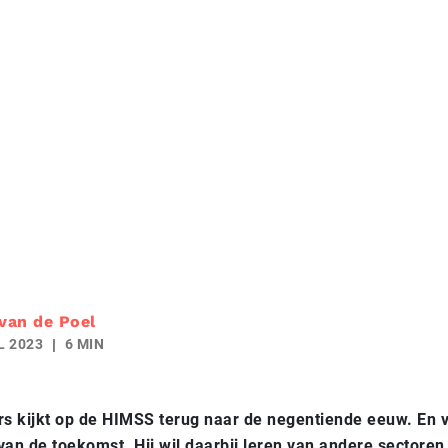
 van de Poel
L 2023
6 MIN
rs kijkt op de HIMSS terug naar de negentiende eeuw. En v
van de toekomst. Hij wil daarbij leren van andere sectoren.