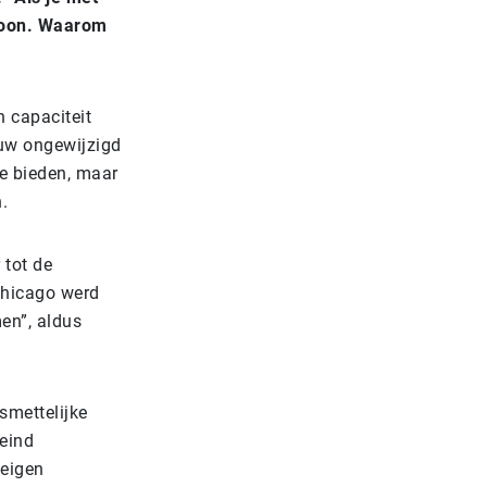
foon. Waarom
n capaciteit
euw ongewijzigd
te bieden, maar
.
 tot de
 Chicago werd
en”, aldus
smettelijke
 eind
 eigen