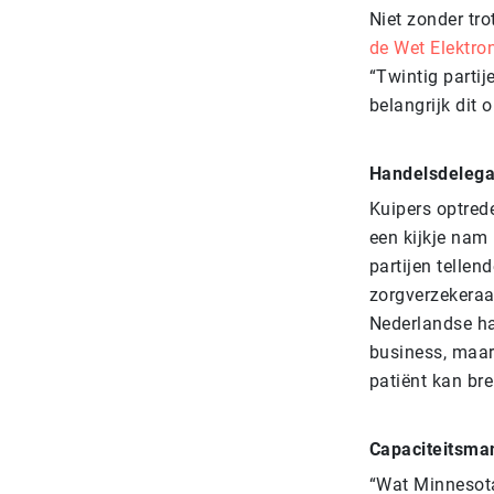
Niet zonder tr
de Wet Elektro
“Twintig parti
belangrijk dit 
Handelsdelega
Kuipers optrede
een kijkje nam 
partijen telle
zorgverzekeraa
Nederlandse ha
business, maar
patiënt kan br
Capaciteitsm
“Wat Minnesota