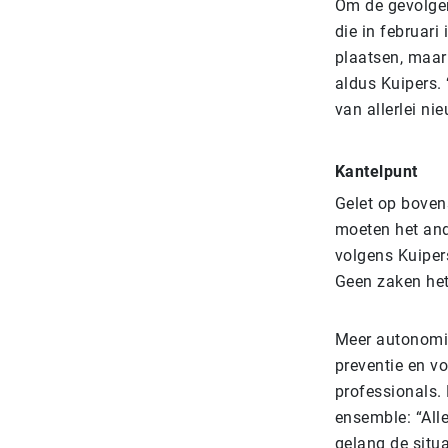
Om de gevolgen
die in februar
plaatsen, maar
aldus Kuipers.
van allerlei ni
Kantelpunt
Gelet op boven
moeten het and
volgens Kuiper
Geen zaken het 
Meer autonomie
preventie en v
professionals.
ensemble: “All
gelang de situa