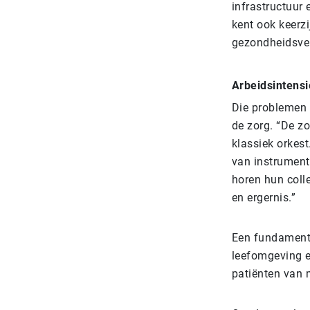
infrastructuur
kent ook keerz
gezondheidsver
Arbeidsintensi
Die problemen 
de zorg. “De zo
klassiek orkes
van instrument
horen hun colle
en ergernis.”
Een fundamente
leefomgeving e
patiënten van m