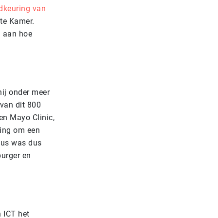
dkeuring van
te Kamer.
l aan hoe
hij onder meer
van dit 800
en Mayo Clinic,
ging om een
cus was dus
burger en
 ICT het