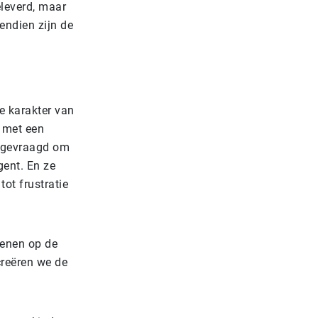
leverd, maar
endien zijn de
e karakter van
t met een
t gevraagd om
gent. En ze
ot frustratie
lenen op de
creëren we de