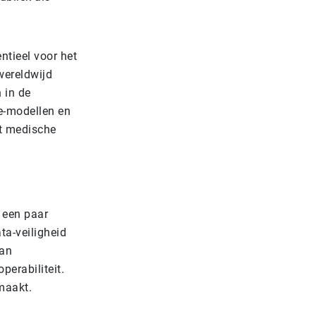
ntieel voor het
wereldwijd
 in de
se-modellen en
et medische
 een paar
ta-veiligheid
van
erabiliteit.
maakt.