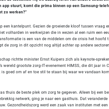
n app stuurt, komt die prima binnen op een Samsung-tele
et zo werken?”
op een kantelpunt. Gezien de groeiende kloof tussen vraag e
niet volharden in werkwijzen die in wezen al een ruim een e
transformatie is een van de middelen om de crisis het hoofd 
t de zorg in dit opzicht nog altijd achter op andere sectoren
hap richtte minister Ernst Kuipers zich als keynote-spreker
’s wereld grootste zorg-IT-evenement HIMSS, die dit jaar in
 is goed om af en toe stil te staan bij waar we vandaan kom
s thuis de beste plek om zorg te gegeven. Alleen bij een be
ebrekkig netwerk, ging je naar een gasthuis. Dat veranderde
uw. Gezondheidszorg werd een zaak van instituten met een