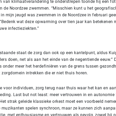
 van klimaatverandering te onderstrepen toonde hij een fot
i in de Noordzee zwemmen. “Misschien kunt u het geografisc
 in mijn jeugd was zwemmen in de Noordzee in februari gee
 “Bedenk wat deze opwarming over tien jaar kan betekenen 
euwe infectieziekten.”
staande staat de zorg dan ook op een kantelpunt, aldus Kui
ers doen, net als aan het einde van de negentiende eeuw.” D
s onder meer het herdefiniëren van de grens tussen gezondhe
zorgdomein intrekken die er niet thuis horen.
 voor individuen, zorg terug naar thuis waar het kan en aa
oeding. Last but not least: meer vertrouwen in en autonomie
 Het strak geleide klassieke orkest moet een voorbeeld neme
e muzikanten spelen synchroon, maar ze kunnen zich aanpa
tie, met enthousiasme en vertrouwen als gevolg, zowel bij p