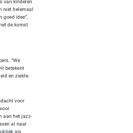
o van kinderen
h niet helemaal
n goed idee”,
met de komst
pers. “We
it betekent
id en ziekte.
ndacht voor
 voor
n aan het jazz-
ssen al naar
ubliek als