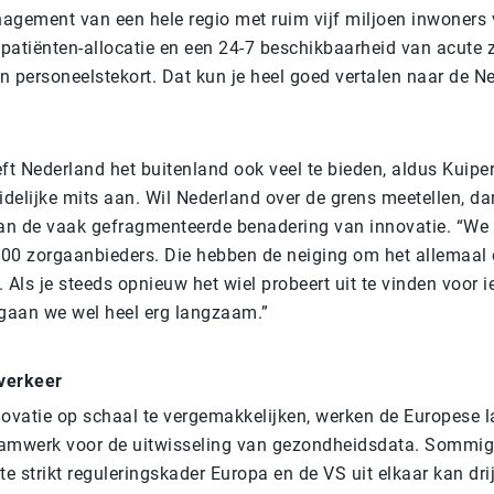
agement van een hele regio met ruim vijf miljoen inwoners
 patiënten-allocatie en een 24-7 beschikbaarheid van acute 
n personeelstekort. Dat kun je heel goed vertalen naar de N
t Nederland het buitenland ook veel te bieden, aldus Kuipers
idelijke mits aan. Wil Nederland over de grens meetellen, d
n de vaak gefragmenteerde benadering van innovatie. “We
00 zorgaanbieders. Die hebben de neiging om het allemaal
 Als je steeds opnieuw het wiel probeert uit te vinden voor i
 gaan we wel heel erg langzaam.”
verkeer
novatie op schaal te vergemakkelijken, werken de Europese 
amwerk voor de uitwisseling van gezondheidsdata. Sommige
te strikt reguleringskader Europa en de VS uit elkaar kan dri