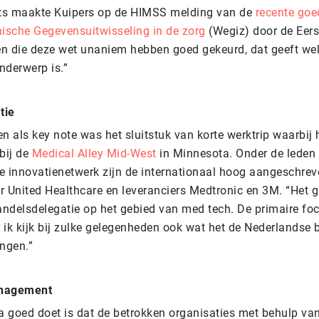
ots maakte Kuipers op de HIMSS melding van de
recente goe
nische Gegevensuitwisseling in de zorg
(Wegiz) door de Eers
jen die deze wet unaniem hebben goed gekeurd, dat geeft we
onderwerp is.”
tie
n als key note was het sluitstuk van korte werktrip waarbij 
bij de
Medical Alley Mid-West
in Minnesota. Onder de leden 
nde innovatienetwerk zijn de internationaal hoog aangeschrev
r United Healthcare en leveranciers Medtronic en 3M. “Het 
ndelsdelegatie op het gebied van med tech. De primaire fo
 ik kijk bij zulke gelegenheden ook wat het de Nederlandse 
engen.”
anagement
 goed doet is dat de betrokken organisaties met behulp van