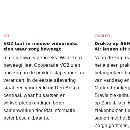
ICT
FACILITY
VGZ laat in nieuwe videoreeks
Drukte op SEH
zien waar zorg beweegt
AI: lessen uit 
In de nieuwe videoreeks ‘Waar zorg
“AI in de zorg i
beweegt’ laat Coöperatie VGZ zien
het als een prak
hoe zorg in de praktijk stap voor stap
belangrijkere b
verandert. In de eerste aflevering
van vandaag en 
staat een voorbeeld uit Den Bosch
Martijn Franken,
centraal, waar huisartsen en
Bravis ziekenhui
wijkverpleegkundigen beter
op Zorg & facili
samenwerken doordat informatie
ziekenhuizen lie
beter beschikbaar is.
samen met het 
Zorgalgoritmen,