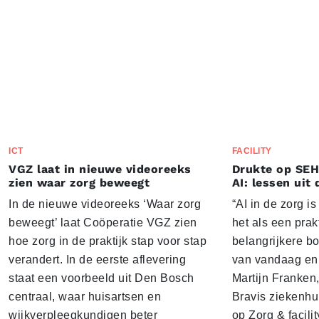
ICT
FACILITY
VGZ laat in nieuwe videoreeks
Drukte op SEH
zien waar zorg beweegt
AI: lessen uit 
In de nieuwe videoreeks ‘Waar zorg
“AI in de zorg i
beweegt’ laat Coöperatie VGZ zien
het als een prak
hoe zorg in de praktijk stap voor stap
belangrijkere b
verandert. In de eerste aflevering
van vandaag en 
staat een voorbeeld uit Den Bosch
Martijn Franken,
centraal, waar huisartsen en
Bravis ziekenhui
wijkverpleegkundigen beter
op Zorg & facili