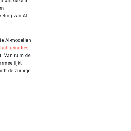
an dat deze in
en
keling van AI-
ie AI-modellen
n
hallucinaties
t. Van ruim de
rmee lijkt
idt de zuinige