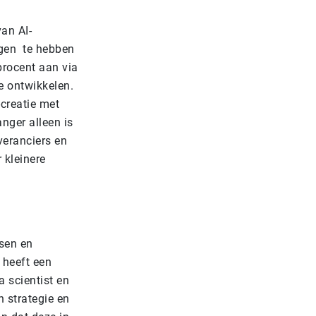
an AI-
ngen te hebben
rocent aan via
e ontwikkelen.
-creatie met
anger alleen is
veranciers en
 kleinere
nsen en
 heeft een
 scientist en
n strategie en