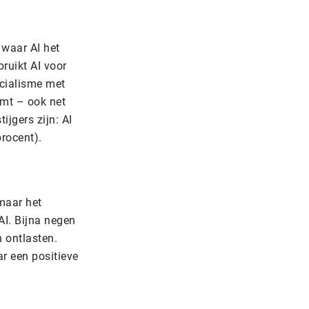
 waar AI het
ruikt AI voor
ecialisme met
omt – ook net
ijgers zijn: AI
rocent).
maar het
AI. Bijna negen
 ontlasten.
r een positieve