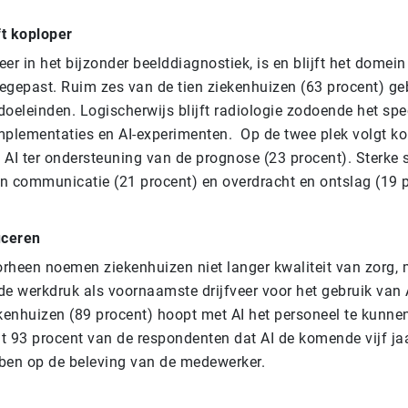
ft koploper
er in het bijzonder beelddiagnostiek, is en blijft het domein
egepast. Ruim zes van de tien ziekenhuizen (63 procent) geb
doeleinden. Logischerwijs blijft radiologie zodoende het sp
mplementaties en AI-experimenten. Op de twee plek volgt k
– AI ter ondersteuning van de prognose (23 procent). Sterke st
n communicatie (21 procent) en overdracht en ontslag (19 p
uceren
rheen noemen ziekenhuizen niet langer kwaliteit van zorg, 
de werkdruk als voornaamste drijfveer voor het gebruik van 
ekenhuizen (89 procent) hoopt met AI het personeel te kunnen
t 93 procent van de respondenten dat AI de komende vijf jaa
ben op de beleving van de medewerker.