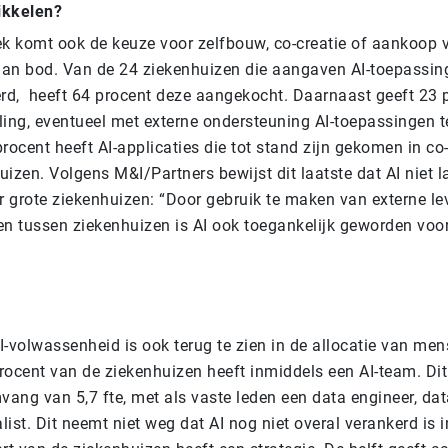
ikkelen?
ek komt ook de keuze voor zelfbouw, co-creatie of aankoop v
an bod. Van de 24 ziekenhuizen die aangaven AI-toepassi
d, heeft 64 procent deze aangekocht. Daarnaast geeft 23 p
ling, eventueel met externe ondersteuning AI-toepassingen t
rocent heeft AI-applicaties die tot stand zijn gekomen in co
izen. Volgens M&I/Partners bewijst dit laatste dat AI niet l
 grote ziekenhuizen: “Door gebruik te maken van externe le
 tussen ziekenhuizen is AI ook toegankelijk geworden voor
I-volwassenheid is ook terug te zien in de allocatie van me
rocent van de ziekenhuizen heeft inmiddels een AI-team. Dit
ang van 5,7 fte, met als vaste leden een data engineer, data
ist. Dit neemt niet weg dat AI nog niet overal verankerd is i