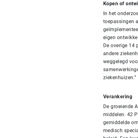
Kopen of ontw
In het onderzo
toepassingen a
geïmplementeer
eigen ontwikke
De overige 14 p
andere ziekenhu
weggelegd voor
samenwerkingen
ziekenhuizen.”
Verankering
De groeiende A
middelen. 42 P
gemiddelde omv
medisch special