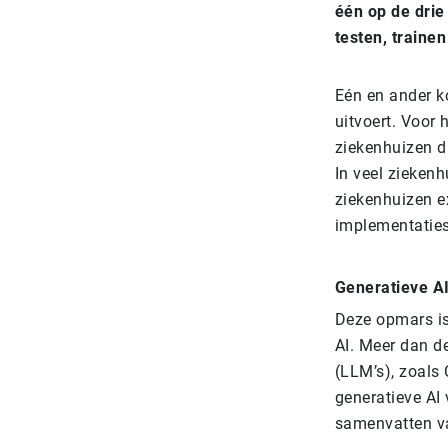
één op de drie
testen, traine
Eén en ander k
uitvoert. Voor
ziekenhuizen d
In veel ziekenh
ziekenhuizen ex
implementaties
Generatieve A
Deze opmars is
AI. Meer dan d
(LLM’s), zoals
generatieve AI
samenvatten va