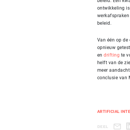
beleid. Een kwa
ontwikkeling is
werkafspraken v
beleid.
Van één op de 
opnieuw getest
en
drifting
te v
helft van de zi
meer aandacht 
conclusie van 
ARTIFICIAL INT
DEEL