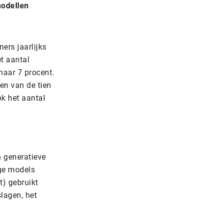
modellen
ers jaarlijks
t aantal
naar 7 procent.
ven van de tien
ok het aantal
n generatieve
age models
t) gebruikt
lagen, het