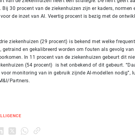
rt van de ziekenhuizen heeft een strategie. De helft geeft a
. Bij 30 procent van de ziekenhuizen zijn er kaders, normen 
oor de inzet van AI. Veertig procent is bezig met de ontwik
drie ziekenhuizen (29 procent) is bekend met welke frequent
, getraind en gekalibreerd worden om fouten als gevolg va
oorkomen. In 11 procent van de ziekenhuizen gebeurt dit nie
ekenhuizen (54 procent) is het onbekend of dit gebeurt. “Daa
voor monitoring van in gebruik zijnde AI-modellen nodig”, lu
M&I/Partners.
ELLIGENCE