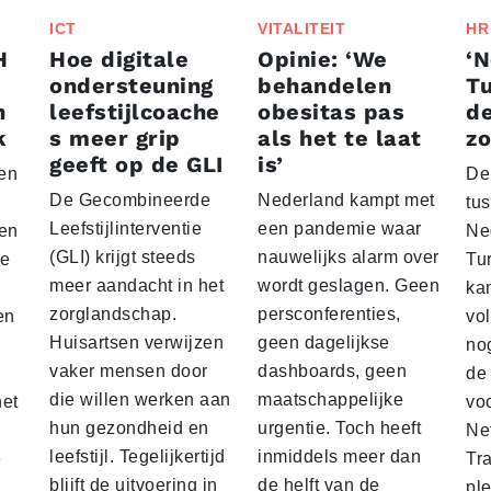
ICT
VITALITEIT
HR
H
Hoe digitale
Opinie: ‘We
‘N
ondersteuning
behandelen
Tu
n
leefstijlcoache
obesitas pas
de
k
s meer grip
als het te laat
zo
geeft op de GLI
is’
een
De
De Gecombineerde
Nederland kampt met
tu
Leefstijlinterventie
een pandemie waar
 en
Ne
(GLI) krijgt steeds
nauwelijks alarm over
re
Tu
meer aandacht in het
wordt geslagen. Geen
ka
zorglandschap.
persconferenties,
en
vo
Huisartsen verwijzen
geen dagelijkse
no
vaker mensen door
dashboards, geen
de
die willen werken aan
maatschappelijke
het
voo
hun gezondheid en
urgentie. Toch heeft
Ne
leefstijl. Tegelijkertijd
inmiddels meer dan
e
Tr
blijft de uitvoering in
de helft van de
pl