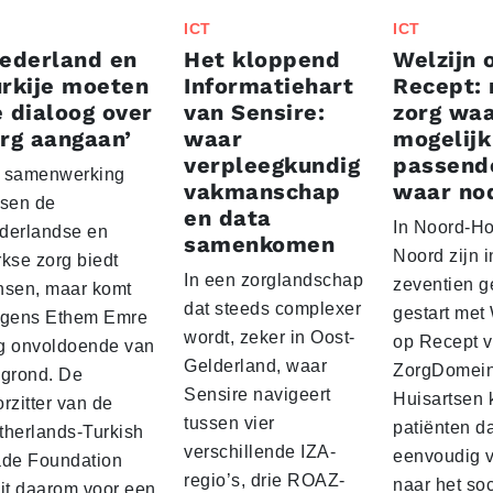
ICT
ICT
ederland en
Het kloppend
Welzijn 
rkije moeten
Informatiehart
Recept:
 dialoog over
van Sensire:
zorg wa
rg aangaan’
waar
mogelijk
verpleegkundig
passend
 samenwerking
vakmanschap
waar no
ssen de
en data
In Noord-Ho
derlandse en
samenkomen
Noord zijn 
rkse zorg biedt
In een zorglandschap
zeventien 
nsen, maar komt
dat steeds complexer
gestart met
lgens Ethem Emre
wordt, zeker in Oost-
op Recept v
g onvoldoende van
Gelderland, waar
ZorgDomein
 grond. De
Sensire navigeert
Huisartsen
rzitter van de
tussen vier
patiënten 
therlands-Turkish
verschillende IZA-
eenvoudig v
ade Foundation
regio’s, drie ROAZ-
naar het soc
eit daarom voor een