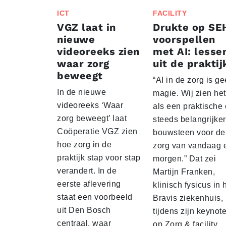
ICT
FACILITY
VGZ laat in
Drukte op SE
nieuwe
voorspellen
videoreeks zien
met AI: lesse
waar zorg
uit de praktij
beweegt
“AI in de zorg is g
In de nieuwe
magie. Wij zien het
videoreeks ‘Waar
als een praktische
zorg beweegt’ laat
steeds belangrijke
Coöperatie VGZ zien
bouwsteen voor de
hoe zorg in de
zorg van vandaag 
praktijk stap voor stap
morgen.” Dat zei
verandert. In de
Martijn Franken,
eerste aflevering
klinisch fysicus in 
staat een voorbeeld
Bravis ziekenhuis,
uit Den Bosch
tijdens zijn keynot
centraal, waar
op Zorg & facility.