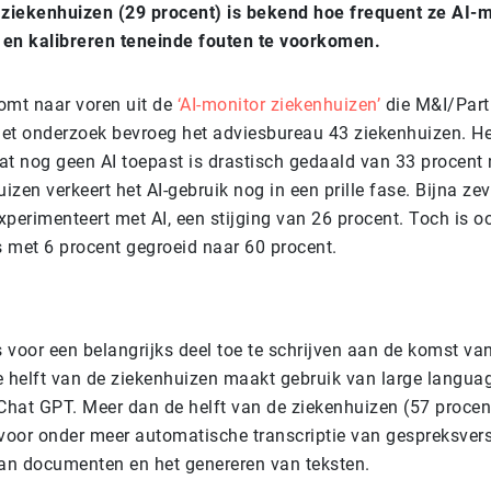
 ziekenhuizen (29 procent) is bekend hoe frequent ze AI-
n en kalibreren teneinde fouten te voorkomen.
omt naar voren uit de
‘AI-monitor ziekenhuizen’
die M&I/Partn
 het onderzoek bevroeg het adviesbureau 43 ziekenhuizen. He
at nog geen AI toepast is drastisch gedaald van 33 procent 
uizen verkeert het AI-gebruik nog in een prille fase. Bijna ze
perimenteert met AI, een stijging van 26 procent. Toch is o
 met 6 procent gegroeid naar 60 procent.
I
 voor een belangrijks deel toe te schrijven aan de komst va
e helft van de ziekenhuizen maakt gebruik van large langu
 Chat GPT. Meer dan de helft van de ziekenhuizen (57 procen
 voor onder meer automatische transcriptie van gespreksvers
n documenten en het genereren van teksten.