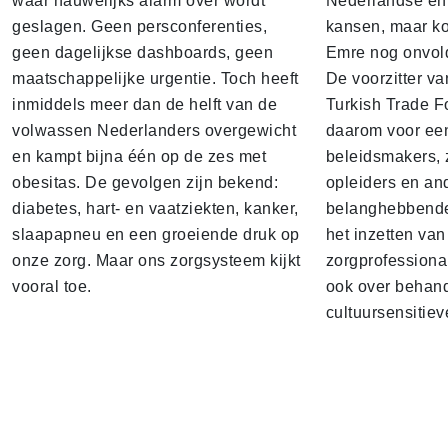
waar nauwelijks alarm over wordt
Nederlandse en 
geslagen. Geen persconferenties,
kansen, maar k
geen dagelijkse dashboards, geen
Emre nog onvol
maatschappelijke urgentie. Toch heeft
De voorzitter v
inmiddels meer dan de helft van de
Turkish Trade F
volwassen Nederlanders overgewicht
daarom voor een
en kampt bijna één op de zes met
beleidsmakers, 
obesitas. De gevolgen zijn bekend:
opleiders en an
diabetes, hart- en vaatziekten, kanker,
belanghebbenden
slaapapneu en een groeiende druk op
het inzetten van
onze zorg. Maar ons zorgsysteem kijkt
zorgprofessiona
vooral toe.
ook over behand
cultuursensitiev