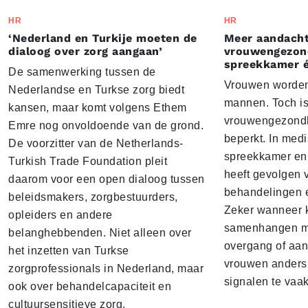
HR
HR
‘Nederland en Turkije moeten de
Meer aandacht
dialoog over zorg aangaan’
vrouwengezond
spreekkamer é
De samenwerking tussen de
Vrouwen worden
Nederlandse en Turkse zorg biedt
mannen. Toch is
kansen, maar komt volgens Ethem
vrouwengezondhe
Emre nog onvoldoende van de grond.
beperkt. In med
De voorzitter van de Netherlands-
spreekkamer en 
Turkish Trade Foundation pleit
heeft gevolgen 
daarom voor een open dialoog tussen
behandelingen e
beleidsmakers, zorgbestuurders,
Zeker wanneer 
opleiders en andere
samenhangen m
belanghebbenden. Niet alleen over
overgang of aan
het inzetten van Turkse
vrouwen anders 
zorgprofessionals in Nederland, maar
signalen te vaa
ook over behandelcapaciteit en
cultuursensitieve zorg.