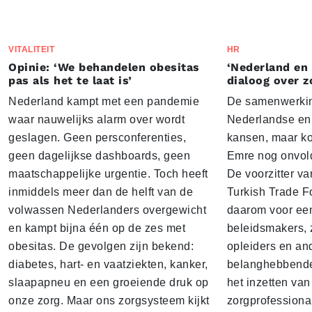
VITALITEIT
HR
Opinie: ‘We behandelen obesitas
‘Nederland en
pas als het te laat is’
dialoog over z
Nederland kampt met een pandemie
De samenwerkin
waar nauwelijks alarm over wordt
Nederlandse en 
geslagen. Geen persconferenties,
kansen, maar k
geen dagelijkse dashboards, geen
Emre nog onvol
maatschappelijke urgentie. Toch heeft
De voorzitter v
inmiddels meer dan de helft van de
Turkish Trade F
volwassen Nederlanders overgewicht
daarom voor een
en kampt bijna één op de zes met
beleidsmakers, 
obesitas. De gevolgen zijn bekend:
opleiders en an
diabetes, hart- en vaatziekten, kanker,
belanghebbenden
slaapapneu en een groeiende druk op
het inzetten van
onze zorg. Maar ons zorgsysteem kijkt
zorgprofessiona