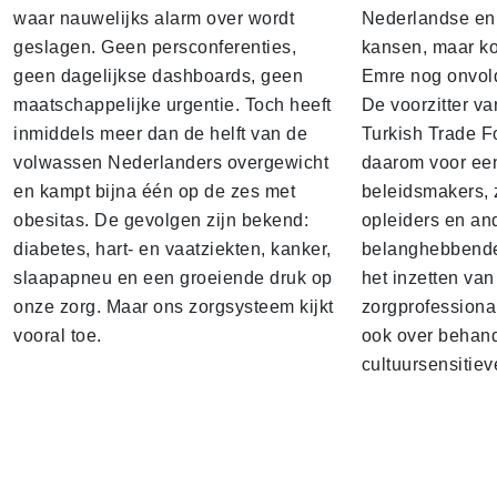
waar nauwelijks alarm over wordt
Nederlandse en 
geslagen. Geen persconferenties,
kansen, maar k
geen dagelijkse dashboards, geen
Emre nog onvol
maatschappelijke urgentie. Toch heeft
De voorzitter v
inmiddels meer dan de helft van de
Turkish Trade F
volwassen Nederlanders overgewicht
daarom voor een
en kampt bijna één op de zes met
beleidsmakers, 
obesitas. De gevolgen zijn bekend:
opleiders en an
diabetes, hart- en vaatziekten, kanker,
belanghebbenden
slaapapneu en een groeiende druk op
het inzetten van
onze zorg. Maar ons zorgsysteem kijkt
zorgprofessiona
vooral toe.
ook over behand
cultuursensitiev