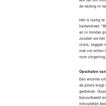
Als het om inno
de leiding in n
Het is lastig 
hartenkreet: “B
en in minder g
zouden we het 
crisis, zeggen
niet vol willen
voor zingeving,
Opschalen van 
Een enorme uitd
de pilots krijg
gedreven. Daar
bijvoorbeeld w
inhoudelijk bel