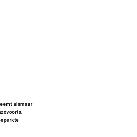
 neemt alsmaar
nzovoorts.
 beperkte