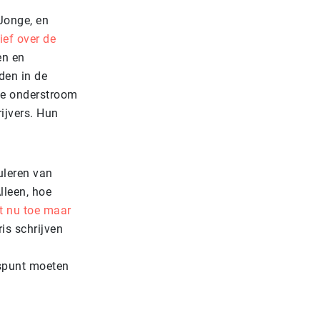
Jonge, en
ief over de
en en
den in de
de onderstroom
ijvers. Hun
uleren van
lleen, hoe
t nu toe maar
is schrijven
gspunt moeten