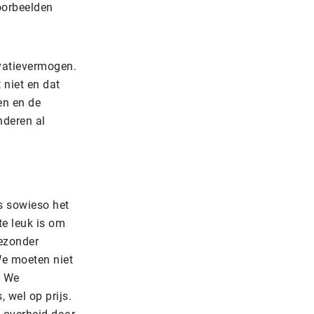
oorbeelden
ovatievermogen.
 niet en dat
en en de
nderen al
is sowieso het
te leuk is om
gezonder
We moeten niet
. We
 wel op prijs.