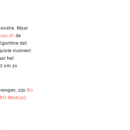
novatie. Maar
uur.nl
: de
lgoritme dat
 juiste moment
aar het
kt om zo
brengen, zijn
Bo
TRO Medical)