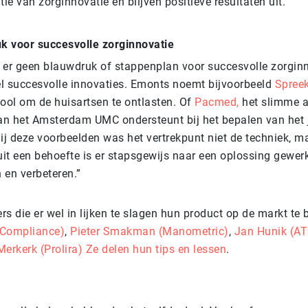
tie van zorginnovatie en blijven positieve resultaten uit.”
k voor succesvolle zorginnovatie
 er geen blauwdruk of stappenplan voor succesvolle zorgin
wel succesvolle innovaties. Emonts noemt bijvoorbeeld
Spreek
 tool om de huisartsen te ontlasten. Of
Pacmed,
het slimme a
van het Amsterdam UMC ondersteunt bij het bepalen van het
ij deze voorbeelden was het vertrekpunt niet de techniek, m
it een behoefte is er stapsgewijs naar een oplossing gewer
n en verbeteren.”
s die er wel in lijken te slagen hun product op de markt te 
Compliance)
,
Pieter Smakman (Manometric)
,
Jan Hunik (A
erkerk (Prolira)
Ze delen hun tips en lessen
.