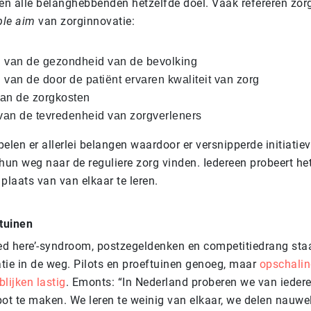
ben alle belanghebbenden hetzelfde doel. Vaak refereren zo
ple aim
van zorginnovatie:
 van de gezondheid van de bevolking
 van de door de patiënt ervaren kwaliteit van zorg
an de zorgkosten
an de tevredenheid van zorgverleners
spelen er allerlei belangen waardoor er versnipperde initiati
 hun weg naar de reguliere zorg vinden. Iedereen probeert he
n plaats van van elkaar te leren.
ftuinen
ted here’-syndroom, postzegeldenken en competitiedrang st
tie in de weg. Pilots en proeftuinen genoeg, maar
opschalin
lijken lastig
. Emonts: “In Nederland proberen we van iedere
ot te maken. We leren te weinig van elkaar, we delen nauwel