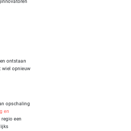
rginnovatoren
even ontstaan
t wiel opnieuw
aan opschaling
g en
 regio een
ijks