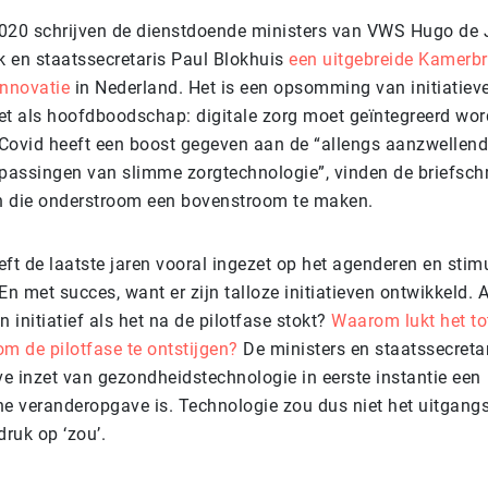
020 schrijven de dienstdoende ministers van VWS Hugo de 
 en staatssecretaris Paul Blokhuis
een uitgebreide Kamerbr
innovatie
in Nederland. Het is een opsomming van initiatiev
 als hoofdboodschap: digitale zorg moet geïntegreerd wor
. Covid heeft een boost gegeven aan de “allengs aanzwellen
epassingen van slimme zorgtechnologie”, vinden de briefschr
n die onderstroom een bovenstroom te maken.
ft de laatste jaren vooral ingezet op het agenderen en stim
En met succes, want er zijn talloze initiatieven ontwikkeld. A
n initiatief als het na de pilotfase stokt?
Waarom lukt het to
 de pilotfase te ontstijgen?
De ministers en staatssecretar
ve inzet van gezondheidstechnologie in eerste instantie een
he veranderopgave is. Technologie zou dus niet het uitgan
druk op ‘zou’.