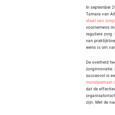
In september 2
Tamara van Ark
staat van zorg
voornemens met
reguliere zorg
van praktijkto
wens is om va
De overheid hee
zorginnovatie. 
succesvol is ee
mondjesmaat om
dat de effectie
organisatorisc
zijn. Met de na