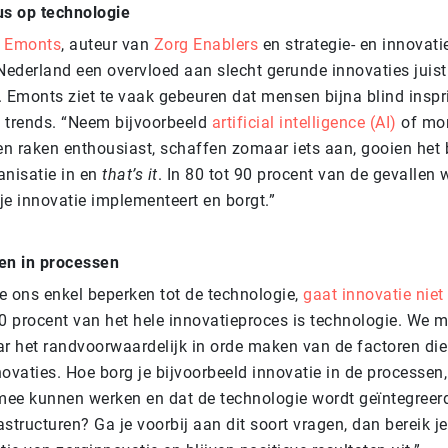
us op technologie
d Emonts
, auteur van
Zorg Enablers
en strategie- en innovatie
Nederland een overvloed aan slecht gerunde innovaties juist
. Emonts ziet te vaak gebeuren dat mensen bijna blind insp
 trends. “Neem bijvoorbeeld
artificial intelligence (AI)
of mon
n raken enthousiast, schaffen zomaar iets aan, gooien het b
anisatie in en
that’s it
. In 80 tot 90 procent van de gevallen w
 je innovatie implementeert en borgt.”
en in processen
e ons enkel beperken tot de technologie,
gaat innovatie niet
10 procent van het hele innovatieproces is technologie. We 
ar
het randvoorwaardelijk in orde maken van de factoren die
novaties
. Hoe borg je bijvoorbeeld innovatie in de processen,
ee kunnen werken en dat de technologie wordt geïntegreerd
structuren? Ga je voorbij aan dit soort vragen, dan bereik je