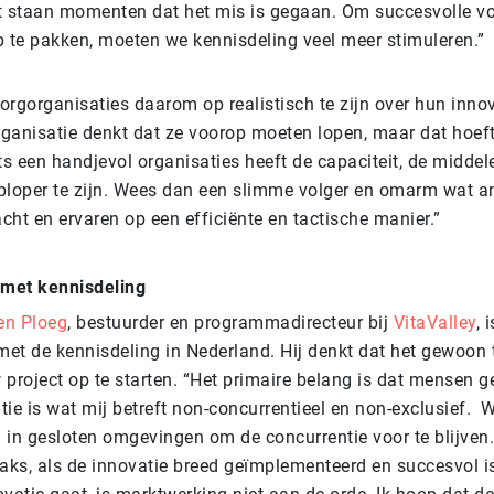
t staan momenten dat het mis is gegaan. Om succesvolle v
p te pakken, moeten we kennisdeling veel meer stimuleren.”
orgorganisaties daarom op realistisch te zijn over hun inn
rganisatie denkt dat ze voorop moeten lopen, maar dat hoeft
ts een handjevol organisaties heeft de capaciteit, de middel
oper te zijn. Wees dan een slimme volger en omarm wat a
cht en ervaren op een efficiënte en tactische manier.”
 met kennisdeling
en Ploeg
, bestuurder en programmadirecteur bij
VitaValley
, 
met de kennisdeling in Nederland. Hij denkt dat het gewoon 
 project op te starten. “Het primaire belang is dat mensen 
ie is wat mij betreft non-concurrentieel en non-exclusief. 
 in gesloten omgevingen om de concurrentie voor te blijven
aks, als de innovatie breed geïmplementeerd en succesvol is,