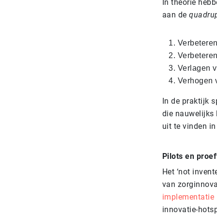
In theorie heb
aan de
quadru
Verbeteren
Verbeteren
Verlagen v
Verhogen v
In de praktijk 
die nauwelijks
uit te vinden i
Pilots en proe
Het ‘not inven
van zorginnova
implementatie b
innovatie-hotsp