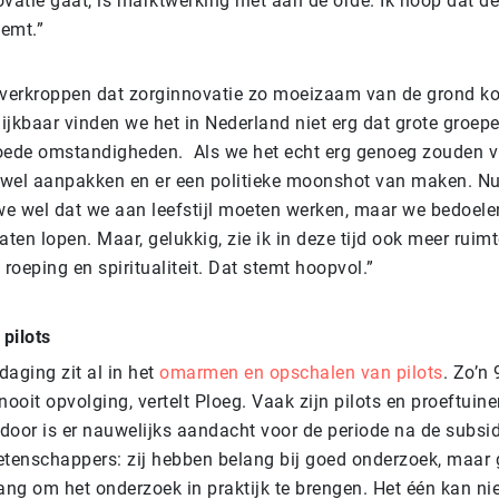
vatie gaat, is marktwerking niet aan de orde. Ik hoop dat d
eemt.”
te verkroppen dat zorginnovatie zo moeizaam van de grond k
lijkbaar vinden we het in Nederland niet erg dat grote groepe
oede omstandigheden. Als we het echt erg genoeg zouden v
wel aanpakken en er een politieke moonshot van maken. Nu,
 we wel dat we aan leefstijl moeten werken, maar we bedoelen
 laten lopen. Maar, gelukkig, zie ik in deze tijd ook meer ruim
 roeping en spiritualiteit. Dat stemt hoopvol.”
pilots
aging zit al in het
omarmen en opschalen van pilots
. Zo’n
t nooit opvolging, vertelt Ploeg. Vaak zijn pilots en proeftuin
door is er nauwelijks aandacht voor de periode na de subsi
etenschappers: zij hebben belang bij goed onderzoek, maar
ang om het onderzoek in praktijk te brengen. Het één kan ni