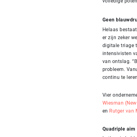
volledige poten
Geen blauwdru
Helaas bestaat
er zijn zeker 
digitale triage
intensivisten 
van ontslag. “B
probleem. Vanu
continu te lere
Vier ondernemer
Wiesman (New
en
Rutger van M
Quadriple aim