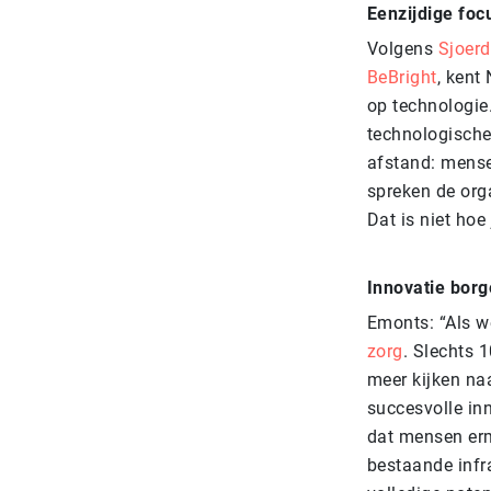
Eenzijdige foc
Volgens
Sjoer
BeBright
,
kent 
op technologie
technologische
afstand: mense
spreken de org
Dat is niet hoe
Innovatie borg
Emonts: “Als w
zorg
. Slechts 
meer kijken na
succesvolle in
dat mensen erm
bestaande infra