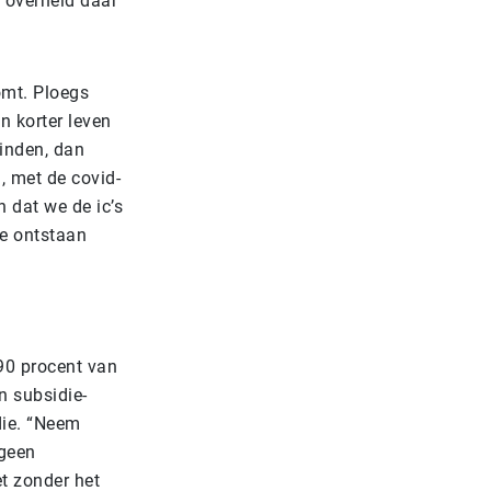
e overheid daar
omt. Ploegs
n korter leven
inden, dan
 met de covid-
 dat we de ic’s
te ontstaan
 90 procent van
en subsidie-
die. “Neem
 geen
et zonder het